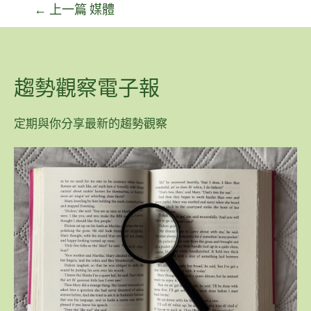
←
上一篇 媒體
趨勢觀察電子報
定期與你分享最新的趨勢觀察