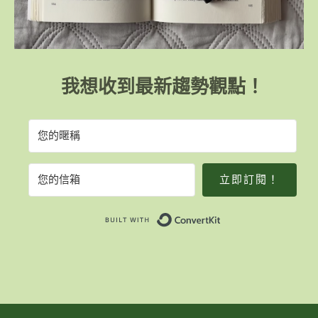
我想收到最新趨勢觀點！
立即訂閱！
Built with Convert