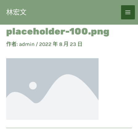
林宏文
placeholder-100.png
作者:
admin
/
2022 年 8 月 23 日