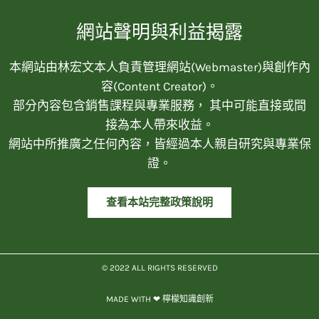
網站聲明與利益揭露
本網站由林宏文本人負責管理網站(Webmaster)與創作內
容(Content Creator)。
部分內容包含銷售課程與專業服務， 其中可能直接或間
接為本人帶來收益。
網站中所推廣之任何內容，皆經過本人親自研究與專業保
證。
查看本站完整政策說明
© 2022 ALL RIGHTS RESERVED​
MADE WITH ❤ 檸檬知識創新