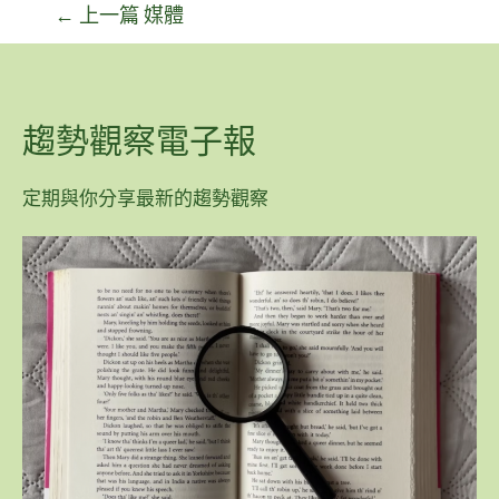
←
上一篇 媒體
趨勢觀察電子報
定期與你分享最新的趨勢觀察