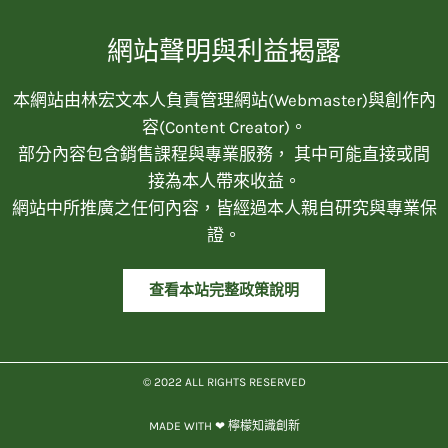
網站聲明與利益揭露
本網站由林宏文本人負責管理網站(Webmaster)與創作內
容(Content Creator)。
部分內容包含銷售課程與專業服務， 其中可能直接或間
接為本人帶來收益。
網站中所推廣之任何內容，皆經過本人親自研究與專業保
證。
查看本站完整政策說明
© 2022 ALL RIGHTS RESERVED​
MADE WITH ❤ 檸檬知識創新