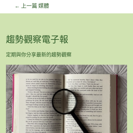
←
上一篇 媒體
趨勢觀察電子報
定期與你分享最新的趨勢觀察