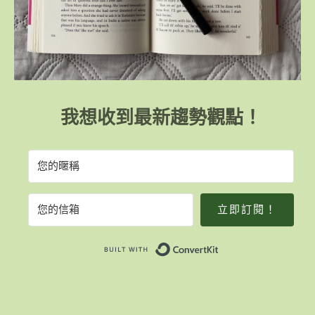
我想收到最新趨勢觀點！
立即訂閱！
Built with Convert