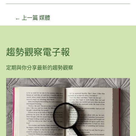
←
上一篇 媒體
趨勢觀察電子報
定期與你分享最新的趨勢觀察