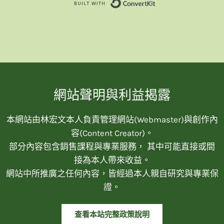
Built with Convert
網站聲明與利益揭露
本網站由林宏文本人負責管理網站(Webmaster)與創作內
容(Content Creator)。
部分內容包含銷售課程與專業服務， 其中可能直接或間
接為本人帶來收益。
網站中所推廣之任何內容，皆經過本人親自研究與專業保
證。
查看本站完整政策說明