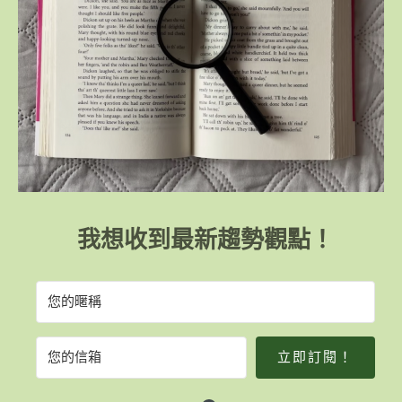
我想收到最新趨勢觀點！
立即訂閱！