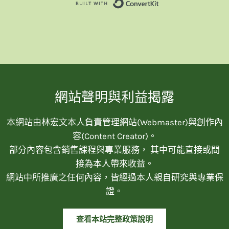
Built with Convert
網站聲明與利益揭露
本網站由林宏文本人負責管理網站(Webmaster)與創作內
容(Content Creator)。
部分內容包含銷售課程與專業服務， 其中可能直接或間
接為本人帶來收益。
網站中所推廣之任何內容，皆經過本人親自研究與專業保
證。
查看本站完整政策說明