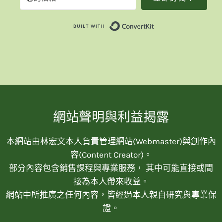
Built with Convert
網站聲明與利益揭露
本網站由林宏文本人負責管理網站(Webmaster)與創作內
容(Content Creator)。
部分內容包含銷售課程與專業服務， 其中可能直接或間
接為本人帶來收益。
網站中所推廣之任何內容，皆經過本人親自研究與專業保
證。