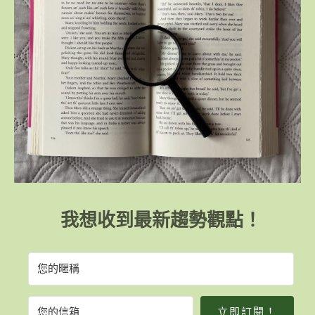
我想收到最新趨勢觀點！
立即訂閱！