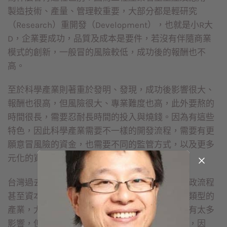
製造技術、產量、管理較重要，大部分都是輕研究
（Research）重開發（Development），也就是小R大
D，企業要成功，品質及成本是要件，若沒有伴隨商業
模式的創新，一般冒的風險較低，成功後的報酬也不
高。
至於科學產業則著重於發明、發現，成功後影響很大、
報酬也很高，但風險很大、專業難度也高，此外要熬的
時間很長，需要忍耐長時間的投入與燒錢。因為有這些
特色，因此科學產業需要不一樣的開發流程，需要有更
願意冒風險的資金，也需要不同的監管方式，以及更多
元化的資本市場。
台灣過去以工程產業為主，整個法規、制度、行政流程
甚至資本市場，也都適用於工程產業，對於這些類型的
產業，尤其是比較成熟或規模較大的企業，都沒有太多
影響，但對於新產業或較小型的公司影響就很大，因