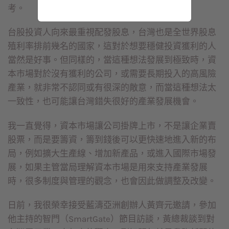
考。
台股投資人向來最重視配發股息，台灣也是全世界股息
殖利率排前幾名的國家，這對於想要穩健投資獲利的人
當然是好事。但同樣的，當這種想法發展到極致時，資
本市場對於沒有獲利的公司，或需要長期投入的高風險
產業，就非常不認同或有很深的敵意，而當這種想法太
一致性，也可能讓台灣錯失很好的產業發展機會。
我一直覺得，資本市場讓公司掛牌上市，不是讓企業賣
股票，而是要籌資，籌到錢後可以更快速地進入新的布
局，例如擴大生產線、增加新產品，或進入國際市場發
展，如果主管當局理解資本市場是用來支持產業發展
時，很多制度與管理的觀念，也會因此做調整及改變。
日前，我很榮幸接受藍濤亞洲創辦人黃齊元邀請，參加
他主持的智門（SmartGate）節目訪談，黃總裁談到對