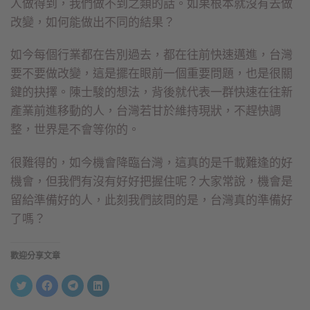
人做得到，我們做不到之類的話。如果根本就沒有去做
改變，如何能做出不同的結果？
如今每個行業都在告別過去，都在往前快速邁進，台灣
要不要做改變，這是擺在眼前一個重要問題，也是很關
鍵的抉擇。陳士駿的想法，背後就代表一群快速在往新
產業前進移動的人，台灣若甘於維持現狀，不趕快調
整，世界是不會等你的。
很難得的，如今機會降臨台灣，這真的是千載難逢的好
機會，但我們有沒有好好把握住呢？大家常說，機會是
留給準備好的人，此刻我們該問的是，台灣真的準備好
了嗎？
歡迎分享文章
分
按
按
分
享
一
一
享
到
下
下
到
Twitter(在
以
以
LinkedIn(在