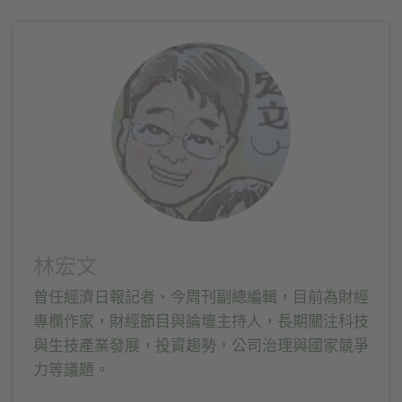
新
分
分
新
視
享
享
視
窗
至
到
窗
中
Facebook(在
Telegram(在
中
開
新
新
開
啟)
視
視
啟)
窗
窗
中
中
開
開
啟)
啟)
林宏文
曾任經濟日報記者、今周刊副總編輯，目前為財經
專欄作家，財經節目與論壇主持人，長期關注科技
與生技產業發展，投資趨勢，公司治理與國家競爭
力等議題。