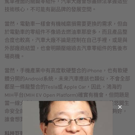
駕車裡面的關鍵零組件，汽車大廠會想盡辦法掌握這些
技術核心，不可能有副品牌的發展空間。
當然，電動車一樣會有機械磨損需要更換的需求，但由
於電動車的零組件不像過去燃油車那麼多，而且產品整
合度也較高，汽車大廠不論是控制在自己手裡，或是與
外部廠商結盟，也會明顯壓縮過去汽車零組件的售後市
場商機。
當然，手機產業中有高度軟硬整合的iPhone，也有軟硬
體分開的Android系統，未來汽車應該也類似，不會全部
都是一條龍整合的Tesla或 Apple Car，因此，鴻海的
MIH平台(MIH EV Open Platform)確實有機會，但問題是
當一線大廠如Tesla進展速度飛快，而且汽車又是悠關生
命安全的重大投資，若產品安全性與品質做得不夠好，
誰會想買二線廠的產品？
科技巨頭都殺進來 百年汽車產業將有大破壞