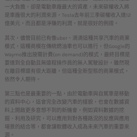
一大負擔，卻是電動車廠最大的資產，未來碳權收入將
是車廠很大的利潤來源，Tesla去年前三季碳權收入達12
億美元，而且都是淨賺的利潤，就是很好的例證。
其次，儘管目前已有像uber、滴滴這種共享汽車的商業
模式，這種商模在傳統燃油車也可以進行，但Google的
Waymo推出按需計費(on demand)的模式，最終目標是
要達到全自動且無遠程操作員的無人駕駛設計，雖然現
在離目標還有很大距離，但這種全新型態的商業模式，
依然令人期待。
第三點也是最重要的一點，由於電動車與自駕車是移動
的資料中心，這會完全改變汽車的樣貌，也會在數據資
料上開啟更多意想不到的新機會，例如資料數據的挖
掘、利用及研究，可以應用到對各種路況的反應與應用
場景的結合等，都會讓軟體收入成為未來汽車的重要來
源。