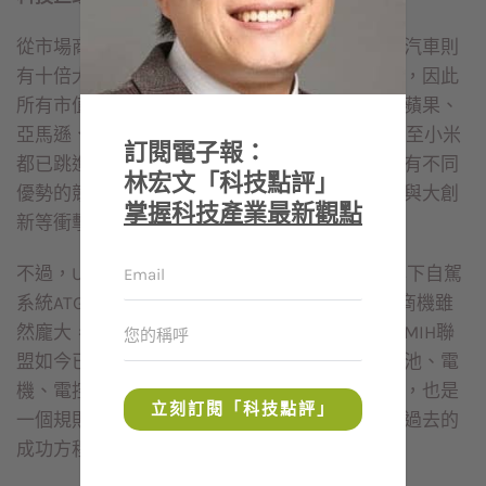
從市場商機來看，手機是千億美元等級的市場，汽車則
有十倍大，達到上兆美元等級。由於商機太誘人，因此
所有市值數千億美元到兆美的企業都已投入，從蘋果、
亞馬遜、Google，到阿里、騰訊、華為、百度甚至小米
訂閱電子報：
都已跳進來，這些科技巨頭都是在數位時代中擁有不同
林宏文「科技點評」
優勢的競爭者，勢必對百年汽車產業帶來大破壞與大創
掌握科技產業最新觀點
新等衝擊。
不過，Uber才在去年(2020)十二月宣布，賣掉旗下自駕
系統ATG公司，原因是太燒錢了，上兆美元市場商機雖
然龐大，但卻是一個比誰口袋深的競賽。鴻海的MIH聯
盟如今已有數百個成員，如何快速建構三電（電池、電
機、電控）的實力，這是一場與時間賽跑的考驗，也是
立刻訂閱「科技點評」
一個規則與賽道完全不同的試煉，鴻海能否複製過去的
成功方程式，恐怕現在還很難說。