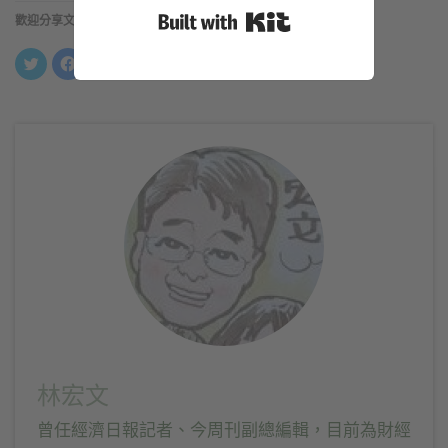
Built with Kit
歡迎分享文章
分
按
按
分
享
一
一
享
到
下
下
到
Twitter(在
以
以
LinkedIn(在
新
分
分
新
視
享
享
視
窗
至
到
窗
中
Facebook(在
Telegram(在
中
開
新
新
開
啟)
視
視
啟)
窗
窗
中
中
開
開
啟)
啟)
林宏文
曾任經濟日報記者、今周刊副總編輯，目前為財經