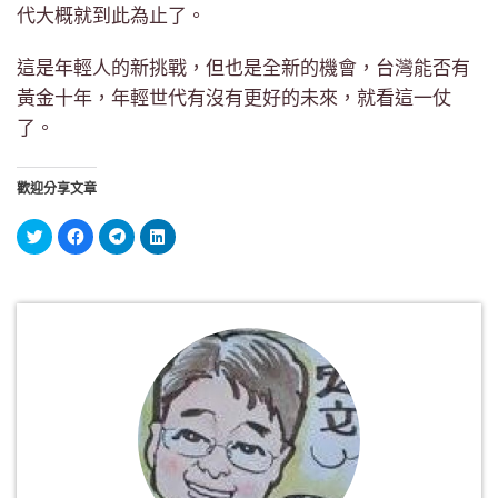
代大概就到此為止了。
這是年輕人的新挑戰，但也是全新的機會，台灣能否有
黃金十年，年輕世代有沒有更好的未來，就看這一仗
了。
歡迎分享文章
分
按
按
分
享
一
一
享
到
下
下
到
Twitter(在
以
以
LinkedIn(在
新
分
分
新
視
享
享
視
窗
至
到
窗
中
Facebook(在
Telegram(在
中
開
新
新
開
啟)
視
視
啟)
窗
窗
中
中
開
開
啟)
啟)