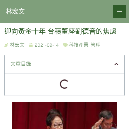
林宏文
迎向黃金十年 台積董座劉德音的焦慮
林宏文
2021-09-14
科技產業
,
管理
文章目錄