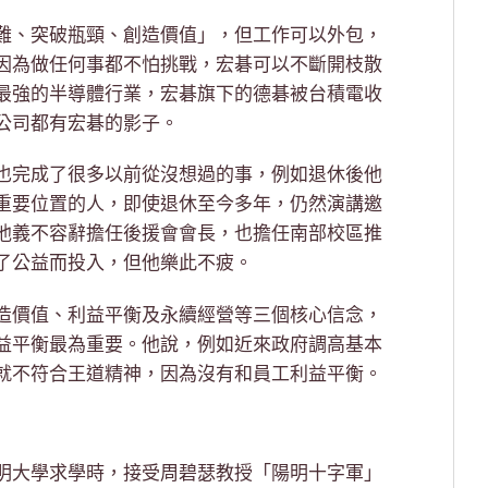
難、突破瓶頸、創造價值」，但工作可以外包，
因為做任何事都不怕挑戰，宏碁可以不斷開枝散
最強的半導體行業，宏碁旗下的德碁被台積電收
公司都有宏碁的影子。
也完成了很多以前從沒想過的事，例如退休後他
重要位置的人，即使退休至今多年，仍然演講邀
他義不容辭擔任後援會會長，也擔任南部校區推
了公益而投入，但他樂此不疲。
造價值、利益平衡及永續經營等三個核心信念，
益平衡最為重要。他說，例如近來政府調高基本
就不符合王道精神，因為沒有和員工利益平衡。
明大學求學時，接受周碧瑟教授「陽明十字軍」