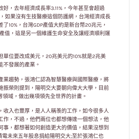
好，去年經濟成長率3.11%，今年甚至會超過
長，如果沒有生技醫療這個防護網，台灣經濟成長
10%，台灣GDP產值大約是新台幣20兆元，
際產值，這是另一個維護生命安全及讓經濟順利運
但單位要改成美元，20兆美元的10%就是2兆美
能不發展的產業。
產業趨勢，張鴻仁認為智慧醫療與國際醫療，將
施振榮則提到，陽明交大要朝向偉大大學，目前
療等領域，做出幾項領先全世界的計畫。
，收入也豐厚，是人人稱羡的工作，如今很多人
工作，不過，他們兩位也都想傳達一個想法，他
何事，都想著如何創造更大的價值，結果沒想到
積電未來五年股息捐給陽明交大;至於張鴻仁也