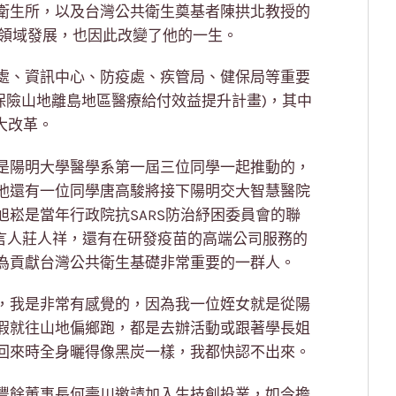
衛生所，以及台灣公共衛生奠基者陳拱北教授的
生領域發展，也因此改變了他的一生。
處、資訊中心、防疫處、疾管局、健保局等重要
康保險山地離島地區醫療給付效益提升計畫)，其中
大改革。
是陽明大學醫學系第一屆三位同學一起推動的，
他還有一位同學唐高駿將接下陽明交大智慧醫院
崧是當年行政院抗SARS防治紓困委員會的聯
心發言人莊人祥，還有在研發疫苗的高端公司服務的
為貢獻台灣公共衛生基礎非常重要的一群人。
，我是非常有感覺的，因為我一位姪女就是從陽
假就往山地偏鄉跑，都是去辦活動或跟著學長姐
回來時全身曬得像黑炭一樣，我都快認不出來。
豐餘董事長何壽川邀請加入生技創投業，如今擔