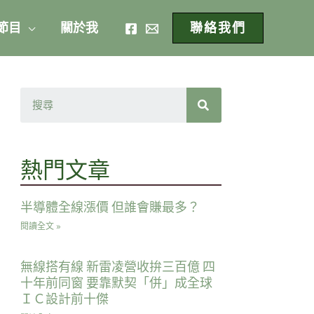
 節目
關於我
聯絡我們
熱門文章
半導體全線漲價 但誰會賺最多？
閱讀全文 »
無線搭有線 新雷凌營收拚三百億 四
十年前同窗 要靠默契「併」成全球
ＩＣ設計前十傑