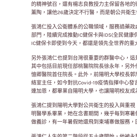
的精神號召，還有楊志良教授力主保留各地的
薰陶，讓他26歲決定不行醫，而是朝公共衛
張鴻仁投入公衛體系的公職領域，服務過藥政
部門，陸續完成推動IC健保卡與IDS(全民健
IC健保卡即使到今天，都還是領先全世界的重
另外張鴻仁也提到台灣很重要的群醫中心，這
其中包括目前現任部桃醫院院長徐永年，另外
憶卿醫院首任院長。此外，前陽明大學校長郭旭
絡室主任，如今對抗Covid-19疫情指揮中
連加恩，都畢業自陽明大學，也讓陽明校友成
張鴻仁提到陽明大學對公共衛生的投入與重視
明醫學系畢業，她在念書期間，幾乎每到寒暑
做義診，有一年暑假她還飛到柬埔寨做服務，
張鴻仁人生的第二階段從五十歲開始，他被永