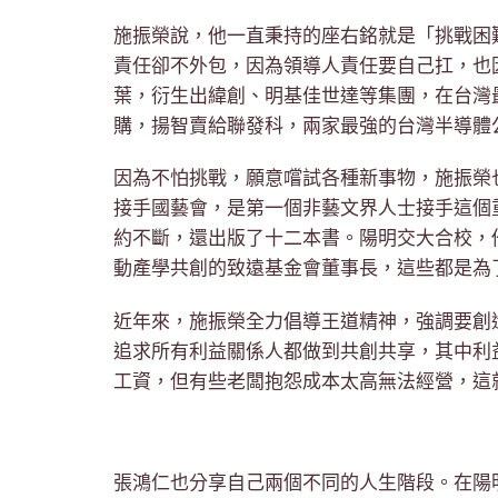
施振榮說，他一直秉持的座右銘就是「挑戰困
責任卻不外包，因為領導人責任要自己扛，也
葉，衍生出緯創、明基佳世達等集團，在台灣
購，揚智賣給聯發科，兩家最強的台灣半導體
因為不怕挑戰，願意嚐試各種新事物，施振榮
接手國藝會，是第一個非藝文界人士接手這個
約不斷，還出版了十二本書。陽明交大合校，
動產學共創的致遠基金會董事長，這些都是為
近年來，施振榮全力倡導王道精神，強調要創
追求所有利益關係人都做到共創共享，其中利
工資，但有些老闆抱怨成本太高無法經營，這
張鴻仁也分享自己兩個不同的人生階段。在陽