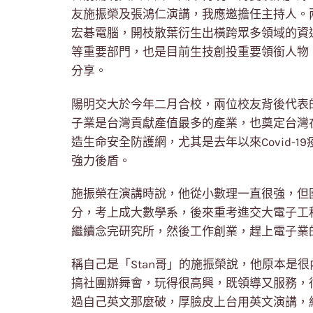
友施振榮及張鴻仁演講，我應邀擔任主持人。
宏碁電腦，開枝散葉衍生出橫跨眾多領域的資
等重要部門，也是目前生技創投重要領銜人物
分享。
陽明交大於今年二月合校，兩位校友背後代表
子業是台灣貢獻產值最多的產業，也奠定台灣
造生命安全防護網，尤其是去年以來Covid-
強力後盾。
施振榮在演講時說，他從小數理一直很強，但
分，考上成大數學系，後來重考進交大電子工
繼續念完研究所，然後工作創業，趕上電子業
稱自己是「Stan哥」的施振榮說，他原本是
搞社團辦舞會，玩得很高興，既領導又服務，
過自己英文那麼破，厚臉皮上台用英文演講，