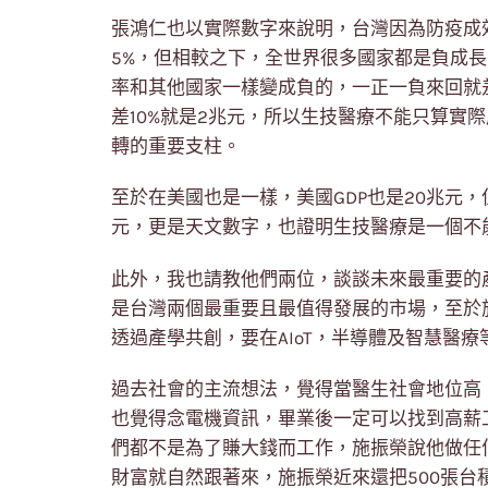
張鴻仁也以實際數字來說明，台灣因為防疫成效
5%，但相較之下，全世界很多國家都是負成
率和其他國家一樣變成負的，一正一負來回就差了
差10%就是2兆元，所以生技醫療不能只算實
轉的重要支柱。
至於在美國也是一樣，美國GDP也是20兆元，
元，更是天文數字，也證明生技醫療是一個不
此外，我也請教他們兩位，談談未來最重要的
是台灣兩個最重要且最值得發展的市場，至於
透過產學共創，要在AIoT，半導體及智慧醫
過去社會的主流想法，覺得當醫生社會地位高
也覺得念電機資訊，畢業後一定可以找到高薪
們都不是為了賺大錢而工作，施振榮說他做任
財富就自然跟著來，施振榮近來還把500張台