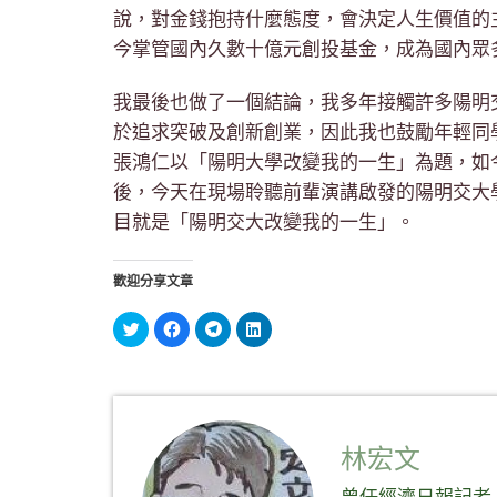
說，對金錢抱持什麼態度，會決定人生價值的
今掌管國內久數十億元創投基金，成為國內眾
我最後也做了一個結論，我多年接觸許多陽明
於追求突破及創新創業，因此我也鼓勵年輕同
張鴻仁以「陽明大學改變我的一生」為題，如
後，今天在現場聆聽前輩演講啟發的陽明交大
目就是「陽明交大改變我的一生」。
歡迎分享文章
分
按
按
分
享
一
一
享
到
下
下
到
Twitter(在
以
以
LinkedIn(在
新
分
分
新
視
享
享
視
窗
至
到
窗
中
Facebook(在
Telegram(在
中
開
新
新
開
啟)
視
視
啟)
林宏文
窗
窗
中
中
開
開
曾任經濟日報記者