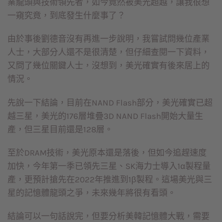
業龍頭與技術領先者，如今竟然被美光超越，讓我很想
一窺究竟，到底發生什麼事了？
由於事後劉德音沒有再進一步說明，我嘗試問幾位產業
人士，大部分人還不是很清楚，但仔細查閱一下資料，
又問了幾位關鍵人士，沒想到，美光確實有後來居上的
情況。
先說一下結論，目前在NAND Flash部分，美光確實已超
越三星，美光的176層堆疊3D NAND Flash開始大量生
產，但三星目前還是128層。
至於DRAM技術，美光原本還是落後，但如今追趕速度
加快，今年第一季已領先三星、SK海力士導入1α製程量
產，更預計搶先在2022年推進到1β製程。這場美光與三
星的記憶體龍頭之爭，未來幾年將很有看頭。
結論可以一句話說完，但要分析美韓記憶體大戰，需要