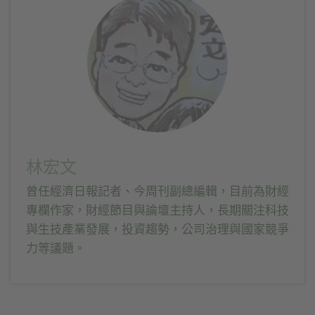
啟)
視
視
啟)
窗
窗
中
中
開
開
啟)
啟)
林宏文
曾任經濟日報記者、今周刊副總編輯，目前為財經
專欄作家，財經節目與論壇主持人，長期關注科技
與生技產業發展，投資趨勢，公司治理與國家競爭
力等議題。