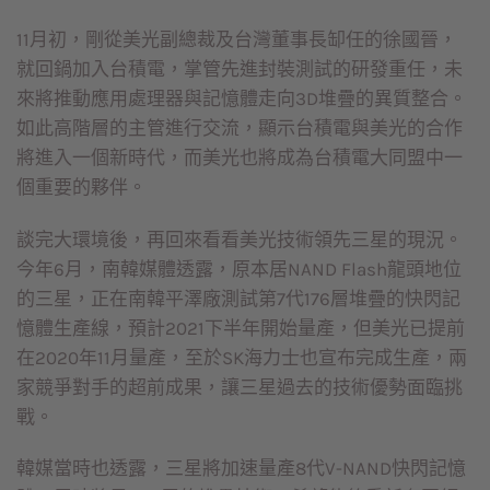
11月初，剛從美光副總裁及台灣董事長缷任的徐國晉，
就回鍋加入台積電，掌管先進封裝測試的研發重任，未
來將推動應用處理器與記憶體走向3D堆疊的異質整合。
如此高階層的主管進行交流，顯示台積電與美光的合作
將進入一個新時代，而美光也將成為台積電大同盟中一
個重要的夥伴。
談完大環境後，再回來看看美光技術領先三星的現況。
今年6月，南韓媒體透露，原本居NAND Flash龍頭地位
的三星，正在南韓平澤廠測試第7代176層堆疊的快閃記
憶體生產線，預計2021下半年開始量產，但美光已提前
在2020年11月量產，至於SK海力士也宣布完成生產，兩
家競爭對手的超前成果，讓三星過去的技術優勢面臨挑
戰。
韓媒當時也透露，三星將加速量產8代V-NAND快閃記憶