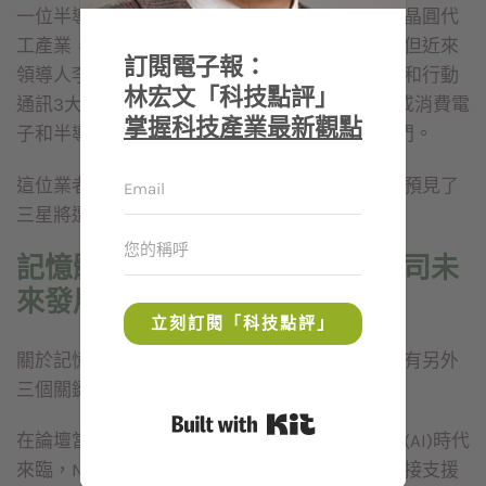
一位半導體資深業者指出，三星近年來積極投資晶圓代
工產業，似乎對記憶體領域有稍微鬆懈的感覺，但近來
訂閱電子報：
領導人李在鎔又加快改革，將半導體、消費電子和行動
林宏文「科技點評」
通訊3大部門的執行長全換掉，並且將業務簡化成消費電
掌握科技產業最新觀點
子和半導體2個部門，行動通訊併入消費電子部門。
這位業者指出，這些大動作的組織變革，似乎是預見了
三星將遭遇威脅與危機，因此提前做準備。
記憶體3大關鍵趨勢 攸關各公司未
來發展
立刻訂閱「科技點評」
關於記憶體產業，除了美光技術領先三星外，還有另外
三個關鍵趨勢，應該一併注意。
Built with Kit
在論壇當天，旺宏董事長吳敏求提到，人工智慧(AI)時代
來臨，NAND Flash不只是協助DRAM，還可以直接支援