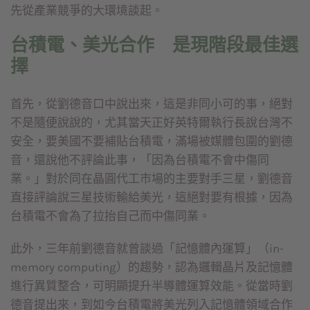
先從產業競爭的大環境談起。
台積電、美光合作 是現階段最佳選
擇
首先，從劉德音口中說出來，這是非同小可的事，絕對
不是隨便說說的，尤其當天正好英特爾執行長說台灣不
安全，要美國不要補貼台積電，滿場被媒體包圍的劉德
音，還說他不評論此事，「因為台積電不會中傷同
業。」對於同在晶圓代工市場的主要對手三星，劉德音
直接評論說三星技術輸給美光，這絕對要有根據，因為
台積電不會為了拉抬自己而中傷同業。
此外，三年前劉德音就曾談過「記憶體內運算」（in-
memory computing）的趨勢，認為邏輯晶片及記憶體
進行異質整合，可明顯提升半導體運算效能。從當時劉
德音提出來，到如今台積電將美光列入記憶體領域合作