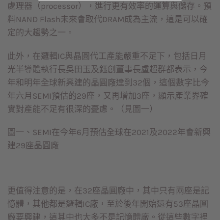
處理器（processor），進行更有效率的運算與儲存。預
料NAND Flash未來會取代DRAM成為主流，這是可以確
定的大趨勢之一。
此外，在邏輯IC與晶圓代工產能嚴重不足下，包括日月
光半導體執行長吳田玉及鈺創董事長盧超群都表示，今
年和明年全球新興建的晶圓廠達到32個，這個數字比今
年六月SEMI預估的29座，又再增加3座，顯示產業界確
實對產能不足有很深的憂慮。（見圖一）
圖一、SEMI在今年6月預估全球在2021及2022年會新興
建29座晶圓廠
更值得注意的是，在32座晶圓廠中，其中只有兩座是記
憶體，其他都是邏輯IC廠，至於後年開始還有53座晶圓
廠要興建，這其中也大多不是記憶體廠。從這些數字裡