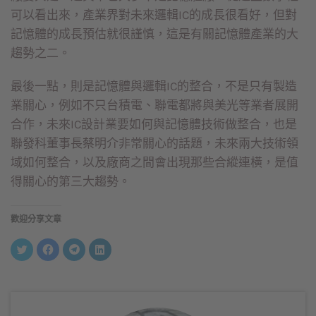
可以看出來，產業界對未來邏輯IC的成長很看好，但對
記憶體的成長預估就很謹慎，這是有關記憶體產業的大
趨勢之二。
最後一點，則是記憶體與邏輯IC的整合，不是只有製造
業關心，例如不只台積電、聯電都將與美光等業者展開
合作，未來IC設計業要如何與記憶體技術做整合，也是
聯發科董事長蔡明介非常關心的話題，未來兩大技術領
域如何整合，以及廠商之間會出現那些合縱連橫，是值
得關心的第三大趨勢。
歡迎分享文章
分
按
按
分
享
一
一
享
到
下
下
到
Twitter(在
以
以
LinkedIn(在
新
分
分
新
視
享
享
視
窗
至
到
窗
中
Facebook(在
Telegram(在
中
開
新
新
開