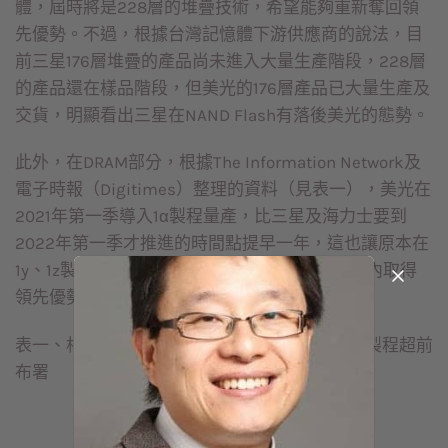
體，屆時將是228層的堆疊技術，希望能夠重新奪回領
先優勢。不過，根據台灣記憶體下游供應商的說法，目
前三星176層堆疊的產品尚未進入大量生產階段，228層
的產品還在樣品階段，但美光的176層產品已大量生產及
交貨，明顯看出三星在NAND Flash有落後美光的態勢。
此外，在DRAM部分，根據The Information Network及
電子時報（Digitimes）整理的資料（見表一），美光在
2021年第一季導入1α製程量產，比三星及海力士要到
2022年第一季才推進的時間點提早一年，這也讓原本在
1y、1z製程落後三星的美光，有機會在未來幾年內取得
領先優勢。
表一、相較於三星及海力士，美光DRAM技術1α製程超前
布署