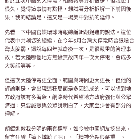
對於此次中國的大停電，相關報導分析很多，但我想了
很久，覺得這事情有點怪，想試著分析拆解一下前因後
果。我的結論是，這又是一場美中對抗的延伸。
先看一下中國官媒環球時報總編輯胡錫進的說法。這位
代表中共
喉舌
的總編，在今年5月台灣大停電時曾狠嗆台
灣太脆弱，還說每四年就癱瘓一次，是很嚴重的管理事
故，若大陸哪個地方無緣無故四年一次大停電，會成多
大笑話等等。
但這次大陸停電更全面，範圍與時間更大更長，但他的
評論則是，會出現這種局面是多因造成的，可以想到地
方政府該有多著急，網路時代希望地方政府強化與公眾
溝通，只要誠懇與公眾說明白了，大家至少會有部分的
理解。
胡錫進敵我分明的兩套標準，如今被中國網友挖出來，
留言狂酸「這下尷尬了吧」、「精神分裂很嚴重」、