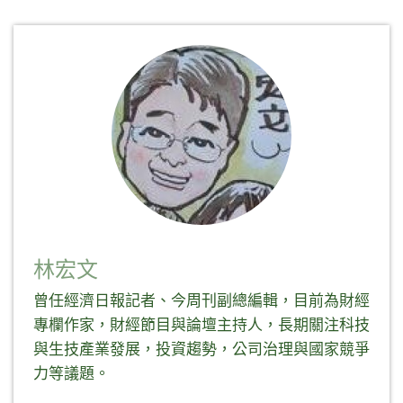
Twitter(在
以
以
LinkedIn(在
新
分
分
新
視
享
享
視
窗
至
到
窗
中
Facebook(在
Telegram(在
中
開
新
新
開
啟)
視
視
啟)
窗
窗
中
中
開
開
啟)
啟)
林宏文
曾任經濟日報記者、今周刊副總編輯，目前為財經
專欄作家，財經節目與論壇主持人，長期關注科技
與生技產業發展，投資趨勢，公司治理與國家競爭
力等議題。