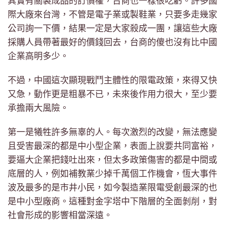
其實有關製成品的訂價權，台商也一樣很吃虧。許多國
際大廠來台灣，不管是電子業或製鞋業，只要多走幾家
公司詢一下價，結果一定是大家殺成一團，讓這些大廠
採購人員帶著最好的價錢回去，台商的傻也沒有比中國
企業高明多少。
不過，中國這次顯現戰鬥主體性的限電政策，來得又快
又急，動作更是粗暴不已，未來後作用力很大，至少要
承擔兩大風險。
第一是犧牲許多無辜的人。每次激烈的改變，無法應變
且受害最深的都是中小型企業，表面上說要共同富裕，
要逼大企業把錢吐出來，但太多政策傷害的都是中間或
底層的人，例如補教業少掉千萬個工作機會，恆大事件
波及最多的是市井小民，如今製造業限電受創最深的也
是中小型廠商。這種對金字塔中下階層的全面剝削，對
社會形成的影響相當深遠。