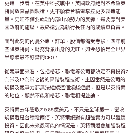
更進一步看，在美中科技戰中，美國政府絕對不希望英
特爾放棄晶圓製造，更不願看台積電掌控更多製造能
量。史旺不僅要處理內部山頭勢力的反彈，還要應對美
國政府的施壓，最終還要為執行長任內的成績單負責。
面對此刻的內憂外患，訂單、股價都備受考驗，四年前
空降英特爾、財務背景出身的史旺，如今恐怕是全世界
半導體最不好當的CEO。
從競爭面來看，包括格芯、聯電等公司都決定不再投資7
奈米及12奈米之後的高階製程技術，主因當然是公司的
規模及競爭力都無法繼續這個燒錢遊戲，但是以英特爾
的地位，顯然不能和格芯、聯電相提並論。
英特爾去年營收719.65億美元，不只是全球第一，營收
規模還是台積電兩倍，英特爾絕對有超強實力可以繼續
投資。因此未來最可能的情況是，英特爾還會加強製程