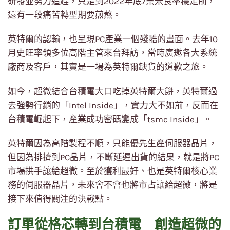
研發並努力追趕，只是到2022年底7奈米良率穩定前，
還有一段痛苦轉型期要煎熬。
英特爾的認輸，也呈現PC產業一個殘酷的畫面。去年10
月史旺率領多位高階主管來台拜訪，當時廣邀各大系統
廠商及客戶，其實是一場為英特爾缺貨的道歉之旅。
如今，超微結合台積電大口吃掉英特爾大餅，英特爾過
去強勢行銷的「Intel Inside」，實力大不如前，反而在
台積電崛起下，產業成功密碼變成「tsmc Inside」。
英特爾因為高階製程不順，只能優先生產伺服器晶片，
但因為排擠到PC晶片，不斷延遲出貨的結果，就是將PC
市場拱手讓給超微。至於獲利最好、也是英特爾核心業
務的伺服器晶片，未來會不會也將市占讓給超微，將是
接下來值得關注的決戰點。
訂單從格芯轉到台積電 創造超微的