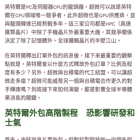
英特爾是PC及伺服器CPU的龍頭廠，超微可以說是英特
爾在CPU領域唯一競爭者，此外超微也是GPU供應商，並
與龍頭輝達已經熬戰多年。這三家公司都是HPC（高速
運算晶片）中除了手機晶片外最重要大廠，其競爭關係
決定了除了記憶體外，全球邏輯晶片的半壁江山。
在英特爾釋出訂單外包的訊息後，接下來最重要的觀察
點就是，英特爾會以什麼方式釋放外包訂單？比例及程
度有多少？另外，超微與台積電的代工結盟，可以讓超
微走多遠？超微可能威脅另一個與台積電合作更久的對
手輝達嗎？到底接下來如何演變，都是影響全球半導體
業消長的關鍵。
英特爾外包高階製程 恐影響研發和
士氣
首先，史旺說晶片要外包，但對於製程技術一向領先的