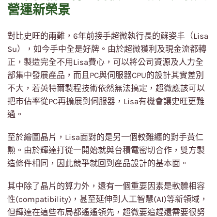
營運新榮景
對比史旺的兩難，6年前接手超微執行長的蘇姿丰（Lisa
Su），如今手中全是好牌。由於超微獲利及現金流都轉
正，製造完全不用Lisa費心，可以將公司資源及人力全
部集中發展產品，而且PC與伺服器CPU的設計其實差別
不大，若英特爾製程技術依然無法搞定，超微應該可以
把市佔率從PC再擴展到伺服器，Lisa有機會讓史旺更難
過。
至於繪圖晶片，Lisa面對的是另一個較難纏的對手黃仁
勲。由於輝達打從一開始就與台積電密切合作，雙方製
造條件相同，因此競爭就回到產品設計的基本面。
其中除了晶片的算力外，還有一個重要因素是軟體相容
性(compatibility)，甚至延伸到人工智慧(AI)等新領域，
但輝達在這些布局都遙遙領先，超微要追趕還需要很努