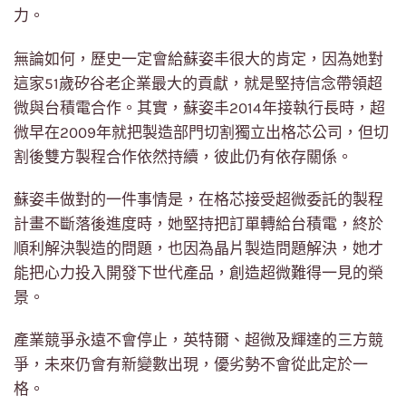
力。
無論如何，歷史一定會給蘇姿丰很大的肯定，因為她對
這家51歲矽谷老企業最大的貢獻，就是堅持信念帶領超
微與台積電合作。其實，蘇姿丰2014年接執行長時，超
微早在2009年就把製造部門切割獨立出格芯公司，但切
割後雙方製程合作依然持續，彼此仍有依存關係。
蘇姿丰做對的一件事情是，在格芯接受超微委託的製程
計畫不斷落後進度時，她堅持把訂單轉給台積電，終於
順利解決製造的問題，也因為晶片製造問題解決，她才
能把心力投入開發下世代產品，創造超微難得一見的榮
景。
產業競爭永遠不會停止，英特爾、超微及輝達的三方競
爭，未來仍會有新變數出現，優劣勢不會從此定於一
格。