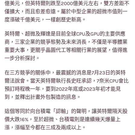
億美元，但英特爾則跌至2000億美元左右，雙方差距不
僅擴大，而且愈差愈遠。屬於中型企業的超微市值則一
度漲破千億美元，一樣創歷史新高。
英特爾、超微及輝達是目前全球CPU及GPU的主要供應
商，三家企業的競爭態勢及未來消長，不僅是半導體業
重要大事，更關乎晶圓代工等相關行業的展望，值得進
一步分析探討。
在三方競爭的關係中，最震撼的消息是7月23日的英特
爾法說會。當天英特爾執行長史旺承認，7奈米CPU會比
預訂時程晚一年，要到2022年底或2023年初才能見
到，並釋出計畫外包製造的訊息。
這個等同於向台積電「認輸」的聲明，讓英特爾隔天股
價大跌16%，至於超微、台積電則是連續幾天爆量上
漲，漲幅至今都在三成及兩成以上。