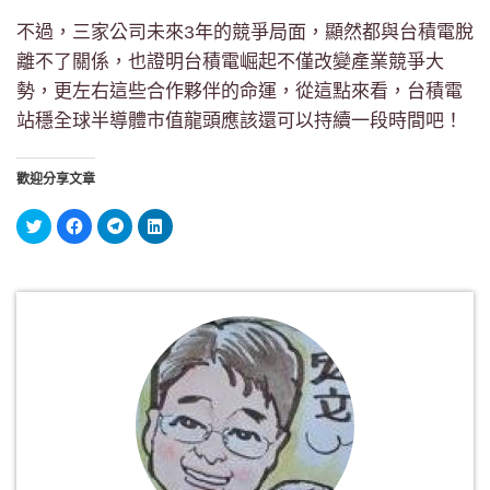
不過，三家公司未來3年的競爭局面，顯然都與台積電脫
離不了關係，也證明台積電崛起不僅改變產業競爭大
勢，更左右這些合作夥伴的命運，從這點來看，台積電
站穩全球半導體市值龍頭應該還可以持續一段時間吧！
歡迎分享文章
分
按
按
分
享
一
一
享
到
下
下
到
Twitter(在
以
以
LinkedIn(在
新
分
分
新
視
享
享
視
窗
至
到
窗
中
Facebook(在
Telegram(在
中
開
新
新
開
啟)
視
視
啟)
窗
窗
中
中
開
開
啟)
啟)