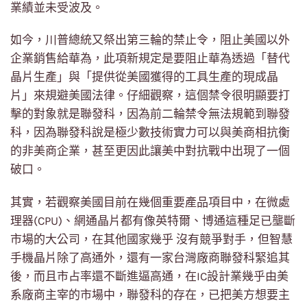
業績並未受波及。
如今，川普總統又祭出第三輪的禁止令，阻止美國以外
企業銷售給華為，此項新規定是要阻止華為透過「替代
晶片生產」與「提供從美國獲得的工具生產的現成晶
片」來規避美國法律。仔細觀察，這個禁令很明顯要打
擊的對象就是聯發科，因為前二輪禁令無法規範到聯發
科，因為聯發科說是極少數技術實力可以與美商相抗衡
的非美商企業，甚至更因此讓美中對抗戰中出現了一個
破口。
其實，若觀察美國目前在幾個重要產品項目中，在微處
理器(CPU)、網通晶片都有像英特爾、博通這種足已壟斷
市場的大公司，在其他國家幾乎 沒有競爭對手，但智慧
手機晶片除了高通外，還有一家台灣廠商聯發科緊追其
後，而且市占率還不斷進逼高通，在IC設計業幾乎由美
系廠商主宰的市場中，聯發科的存在，已把美方想要主