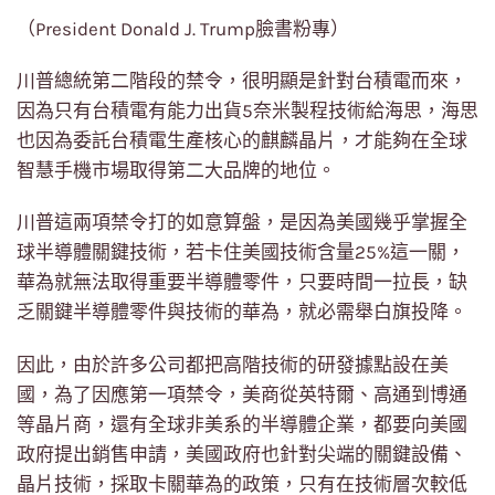
（President Donald J. Trump臉書粉專）
川普總統第二階段的禁令，很明顯是針對台積電而來，
因為只有台積電有能力出貨5奈米製程技術給海思，海思
也因為委託台積電生產核心的麒麟晶片，才能夠在全球
智慧手機市場取得第二大品牌的地位。
川普這兩項禁令打的如意算盤，是因為美國幾乎掌握全
球半導體關鍵技術，若卡住美國技術含量25%這一關，
華為就無法取得重要半導體零件，只要時間一拉長，缺
乏關鍵半導體零件與技術的華為，就必需舉白旗投降。
因此，由於許多公司都把高階技術的研發據點設在美
國，為了因應第一項禁令，美商從英特爾、高通到博通
等晶片商，還有全球非美系的半導體企業，都要向美國
政府提出銷售申請，美國政府也針對尖端的關鍵設備、
晶片技術，採取卡關華為的政策，只有在技術層次較低