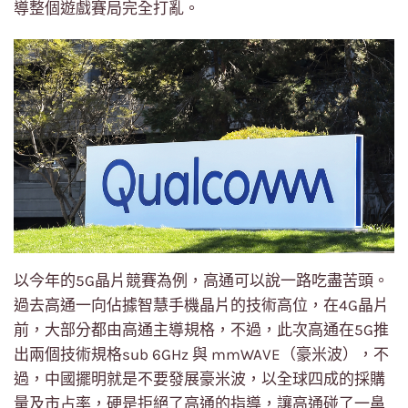
導整個遊戲賽局完全打亂。
以今年的5G晶片競賽為例，高通可以說一路吃盡苦頭。
過去高通一向佔據智慧手機晶片的技術高位，在4G晶片
前，大部分都由高通主導規格，不過，此次高通在5G推
出兩個技術規格sub 6GHz 與 mmWAVE（豪米波），不
過，中國擺明就是不要發展豪米波，以全球四成的採購
量及市占率，硬是拒絕了高通的指導，讓高通碰了一鼻