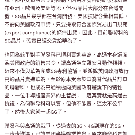
布亞洲、歐洲及美洲等地，但4G晶片大部分在台灣開
發，5G晶片幾乎都在台灣開發，美國技術含量相當低，
不需向美國政府申請，只要採取符合國際貿易出口規範
(export compliance)的條件出貨，因此，目前聯發科的
5G晶片，確實已經交貨給華為了。
也因為競爭對手聯發科已順利賣進華為，高通本身還面
臨美國政府的銷售禁令，讓高通坐立難安且動作頻頻，
近來不僅與華為完成5G專利協議，並遊說美國政府放行
高通晶片賣進華為，至於原本受惠於華為替代晶片訂單
的聯發科，也成為高通積極向美國政府遊說下的犧牲
品，一位半導體產業界的主管說，「這其實就是高通去
抗議，為何聯發科可以賣，但他不能賣，這太不公平
了，然後大家就一起GG了。」
聯發科與高通的戰爭，從過去的3G、4G到現在的5G，
一步步進逼，已讓美國半導體業驚覺，原來聯發科是如