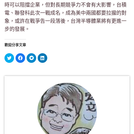
時可以阻擋企業，但對長期競爭力不會有大影響，台積
電、聯發科此次一戰成名，成為美中兩國都要拉攏的對
象，或許在戰爭告一段落後，台灣半導體業將有更進一
步的發展。
歡迎分享文章
分
按
按
分
享
一
一
享
到
下
下
到
Twitter(在
以
以
LinkedIn(在
新
分
分
新
視
享
享
視
窗
至
到
窗
中
Facebook(在
Telegram(在
中
開
新
新
開
啟)
視
視
啟)
窗
窗
中
中
開
開
啟)
啟)