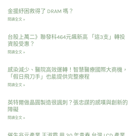
金援紓困救得了 DRAM 嗎？
閱讀全文 »
台股上萬二》聯發科464元飆新高 「這3支」轉投
資股受惠？
閱讀全文 »
感染減少、醫院高效運轉！智慧醫療國際大商機，
「假日飛刀手」也能提供完整療程
閱讀全文 »
英特爾做晶圓製造很諷刺？張忠謀的感嘆與創新的
障礙
閱讀全文 »
催生兆元產業 王淑霞 用 30 年青春 台灣 LCD 產業