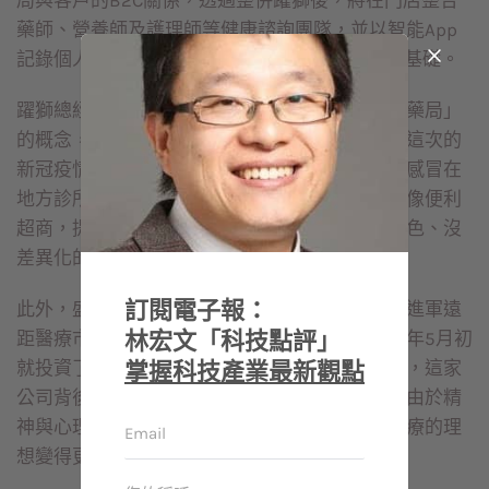
藥師、營養師及護理師等健康諮詢團隊，並以智能App
記錄個人健康存摺，讓大數據成為提供AI服務的基礎。
躍獅總經理陳美孜表示，躍獅是參考美國「未來藥局」
的概念，讓藥局轉型為社區健康顧問的角色。「這次的
新冠疫情後，大家更不會輕易跑大醫院，小病小感冒在
地方診所看就行了。同樣的，未來藥局可能會更像便利
超商，提供很多社區醫療服務，因此，原本沒特色、沒
差異化的藥局，就有大幅改善的空間。」
訂閱電子報：
此外，盛雲在完成台灣市場整合後，未來也可能進軍遠
林宏文「科技點評」
距醫療市場。此次參與盛雲增資的中華開發，今年5月初
掌握科技產業最新觀點
就投資了上海一家做遠距心理治療的公司好心情，這家
公司背後是大陸前三大精神用藥廠商恩華藥業，由於精
神與心理治療病患不一定要到現場，也讓遠距醫療的理
想變得更加具體可行。