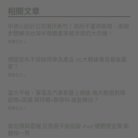
相關文章
中資IC設計公司潛伏新竹！政府不要再裝睡，兩個
步驟解決台灣半導體產業被滲透的大危機！
閱讀全文 »
德國宣布不排除用華為產品 5G大戰誰會是最後贏
家？
閱讀全文 »
當大平板、筆電及汽車都要上網後 兩大聯盟對陣
超微+高通 英特爾+聯發科 誰能勝出？
閱讀全文 »
靠低價與雲端 亞馬遜平板狙殺 iPad 硬體便宜賣 軟
體撈一票