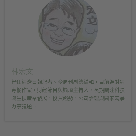
啟)
視
視
啟)
窗
窗
中
中
開
開
啟)
啟)
林宏文
曾任經濟日報記者、今周刊副總編輯，目前為財經
專欄作家，財經節目與論壇主持人，長期關注科技
與生技產業發展，投資趨勢，公司治理與國家競爭
力等議題。