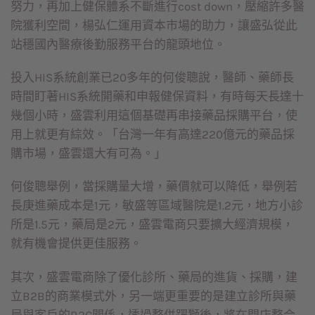
努力，再加上健保體系不斷進行cost down，壓縮許多醫
院獲利空間，楊弘仁運用資本市場的助力，讓盛弘從此
站穩國內醫療後勤服務平台的龍頭地位。
投入HIS系統創業已20多年的何俊聰說，醫師、藥師長
時間盯著HIS系統開藥和申報健保資料，有時每天長達十
幾個小時，盛雲利用這個基礎再串接藥品採購平台，使
用上就更有綜效。「台灣一年有高達220億元的藥品採
購市場，盛雲還大有可為。」
何俊聰舉例，當採購量大增，藥價就可以降低，舉例若
長庚進藥成本是1元，敏盛等區域醫院是1.2元，地方小診
所是1.5元，藥局是2元，盛雲電商只要擴大經濟規模，
就有機會提供更佳服務。
其次，盛雲電商除了優化診所、藥局的進貨、採購，建
立B2B的商業模式外，另一端更重要的是建立診所與藥
局與客戶的B2C關係，透過整併躍獅後，將在門店整合