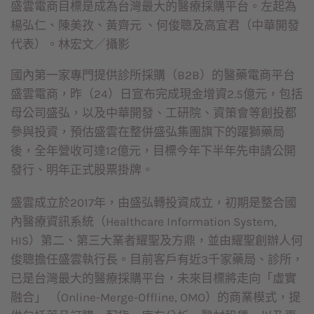
盛雲電商目標是成為台灣最大的醫療採購平台。左起為
楊弘仁、陳美孜、黃齊元 、何俊聰及高宜君（中華開發
代表）。林宏文／攝影
國內第一家專門提供診所採購（B2B）的醫藥電商平台
盛雲電商，昨（24）日宣布完成現金增資2.5億元，包括
母公司盛弘，以及中華開發、工研院、資策會等創投都
參與投資，預估盛雲在整併盛弘集團旗下的躍獅藥局
後，全年營收可達12億元，目標今年下半年先申請公開
發行、明年正式股票掛牌。
盛雲成立於2017年，由盛弘轉投資成立，初期是整合國
內醫療資訊系統（Healthcare Information System,
HIS）第二、第三大業者耀聖及方鼎，並由耀聖創辦人何
俊聰擔任盛雲執行長。目前客戶有近3千家藥局、診所，
已是台灣最大的醫療採購平台，未來目標將走向「虛實
融合」 （Online-Merge-Offline, OMO）的商業模式，提