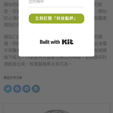
類似的遠距醫療服務，其實關鍵還是在主管機關的態
度，目前大陸對於遠距醫療的法規已加速開放中，類似
好心情的服務已經有不少正式上線，但國內對遠距醫療
立刻訂閱「科技點評」
限制仍然很多，顯然是台灣要努力加強的方向。
楊弘仁說，「聖經裡有一段話，敬畏上帝是智慧的開
Built with Kit
端，同樣的，數位轉型也是智慧醫療的開端。」台灣電
子與醫療兩個產業擁有最優秀的人才與技術，沒有道理
做不成功，只要能夠克服數位轉型的障礙，把價值與利
潤創造出來，智慧醫療將大有可為。
歡迎分享文章
分
按
按
分
享
一
一
享
到
下
下
到
Twitter(在
以
以
LinkedIn(在
新
分
分
新
視
享
享
視
窗
至
到
窗
中
Facebook(在
Telegram(在
中
開
新
新
開