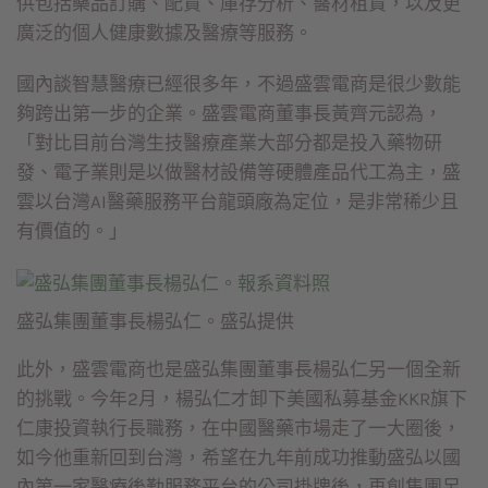
供包括藥品訂購、配貨、庫存分析、醫材租賃，以及更
廣泛的個人健康數據及醫療等服務。
國內談智慧醫療已經很多年，不過盛雲電商是很少數能
夠跨出第一步的企業。盛雲電商董事長黃齊元認為，
「對比目前台灣生技醫療產業大部分都是投入藥物研
發、電子業則是以做醫材設備等硬體產品代工為主，盛
雲以台灣AI醫藥服務平台龍頭廠為定位，是非常稀少且
有價值的。」
盛弘集團董事長楊弘仁。盛弘提供
此外，盛雲電商也是盛弘集團董事長楊弘仁另一個全新
的挑戰。今年2月，楊弘仁才卸下美國私募基金KKR旗下
仁康投資執行長職務，在中國醫藥市場走了一大圈後，
如今他重新回到台灣，希望在九年前成功推動盛弘以國
內第一家醫療後勤服務平台的公司掛牌後，再創集團另