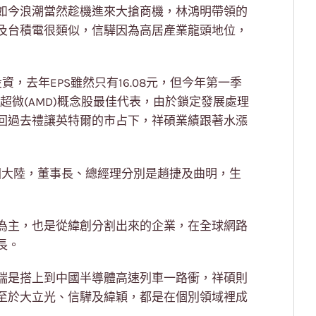
如今浪潮當然趁機進來大搶商機，林鴻明帶領的
及台積電很類似，信驊因為高居產業龍頭地位，
，去年EPS雖然只有16.08元，但今年第一季
超微(AMD)概念股最佳代表，由於鎖定發展處理
回過去禮讓英特爾的市占下，祥碩業績跟著水漲
國大陸，董事長、總經理分別是趙捷及曲明，生
為主，也是從緯創分割出來的企業，在全球網路
長。
瑞是搭上到中國半導體高速列車一路衝，祥碩則
至於大立光、信驊及緯穎，都是在個別領域裡成