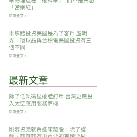
學物理這種「硬科學｣ 而不是只想
「當網紅｣
閱讀全文 »
半導體投資美國是為了客戶 盧明
光：環球晶與台積電美國投資有三
個不同
閱讀全文 »
最新文章
除了低軌衛星硬體訂單 台灣更應投
入太空應用服務商機
閱讀全文 »
剛募資完就買進庫藏股，除了護
盤，藥華藥有更重要的事情要做