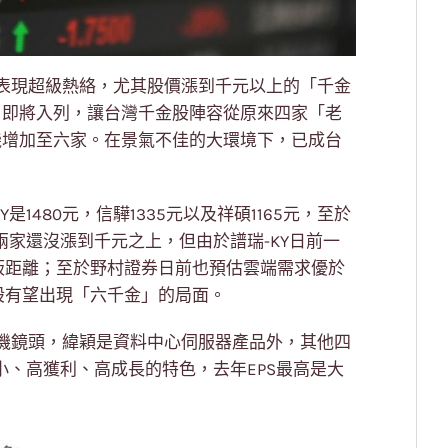
表現超級熱絡，尤其股價漲到千元以上的「千金
」即將入列，讓台灣千金股陣容從原來四家「老
機增加至六家。在景氣不佳的大環境下，已成台
是1480元，信驊1335元以及祥碩1165元，至於
後兩家還沒漲到千元之上，但由於譜瑞-KY日前一
板距離；至於野村證券日前也預估雲端需求優於
股有望出現「六千金」的局面。
機鏡頭，緯穎是資料中心伺服器產品外，其他四
小、高獲利、高成長的特色，去年EPS最高是大