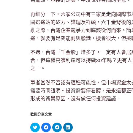
為龍頭，承接的是美、中及世界各國的生意。
再細分一下，六家公司中有三家是走向國際市
國選邊站的矽力、譜瑞及祥碩。六千金背後的
亂之際，台灣企業競爭力到底該從何而來。簡
邊，就要有足夠能耐與膽識，機會很大，但挑
不過，台灣「千金股」增多了，一定有人會居高
合，但這種高獲利還可以持續30年嗎？更有
之一。
筆者當然不否認有這種可能性，但市場資金太
需要時間證明。投資需要停看聽，是永遠都正
形成的背景原因，沒有做任何投資建議。
歡迎分享文章
分
按
按
分
享
一
一
享