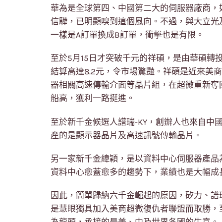
華為是全球第四、中國第二大的伺服器廠商，
信驊，已明顯嗅到這個風向。不過，與大立光
一樣是A訂單換成B訂單，衝擊也是有限。
至於5月15日才突破千元的祥碩，是由華碩轉投資
結算高達8.2元，令市場驚豔。祥碩是近來美商
器相關高速傳輸介面等晶片組，在超微重新奪
船高，獲利一路挺進。
至於新千金候選人譜瑞-KY，創辦人也來自中
產的是顯示器晶片及高速訊號傳輸晶片。
另一家新千金緯穎，是以資料中心伺服器產品
資料中心愈蓋愈多的趨勢下，業績也是大幅成
因此，簡單歸納六千金崛起的原因，矽力、譜
是慧眼獨具加入美商超微復仇者聯盟而取勝，