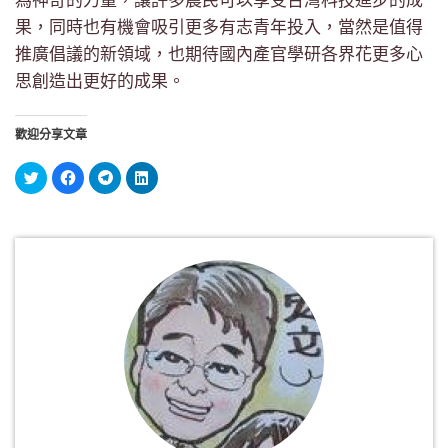
果，同時也有機會吸引更多有志青年投入，當然是值得
推廣倡議的新領域，也期待國內產官學研各界花更多心
思創造出更好的成果。
歡迎分享文章
分
按
按
分
享
一
一
享
到
下
下
到
Twitter(在
以
以
LinkedIn(在
新
分
分
新
視
享
享
視
窗
至
到
窗
中
Facebook(在
Telegram(在
中
開
新
新
開
啟)
視
視
啟)
窗
窗
中
中
開
開
啟)
啟)