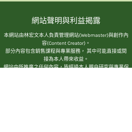
網站聲明與利益揭露
本網站由林宏文本人負責管理網站(Webmaster)與創作內
容(Content Creator)。
部分內容包含銷售課程與專業服務， 其中可能直接或間
接為本人帶來收益。
網站中所推廣之任何內容，皆經過本人親自研究與專業保
證。
查看本站完整政策說明
© 2022 ALL RIGHTS RESERVED​
MADE WITH ❤ 檸檬知識創新