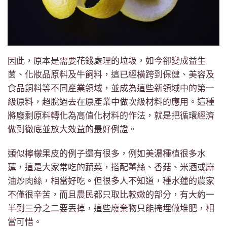
因此，原本是需要花錢處理的垃圾，如今卻變成益生
菌、化妝品原料及牛飼料，這已經橫跨到保健、美容及
食品飼料等不同產業領域，並成為這些新領域中的第一
級原料，超脫過去在原產業中做次級材料的應用。這種
將廢剩原料轉化為高值化材料的作法，就是把循環經濟
做到徹底並放大效益的最好例證。
類似檸檬果皮的例子還有很多，例如美濃種植很多水
蓮，這是大家常吃的蔬菜，搭配薑絲、香菇、米酒或麻
油炒肉絲，相當好吃。但很多人不知道，種水蓮的農家
不僅很辛苦，而且農民都只取比較嫩的部分，有大約一
半到三分之二要丟掉，這些廢棄物只能掩埋做堆肥，相
當可惜。