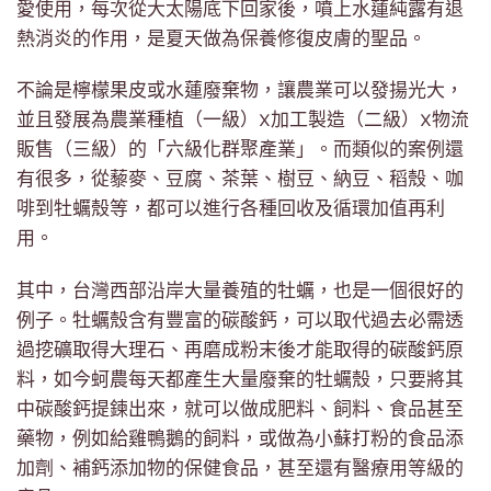
愛使用，每次從大太陽底下回家後，噴上水蓮純露有退
熱消炎的作用，是夏天做為保養修復皮膚的聖品。
不論是檸檬果皮或水蓮廢棄物，讓農業可以發揚光大，
並且發展為農業種植（一級）X加工製造（二級）X物流
販售（三級）的「六級化群聚產業」。而類似的案例還
有很多，從藜麥、豆腐、茶葉、樹豆、納豆、稻殼、咖
啡到牡蠣殼等，都可以進行各種回收及循環加值再利
用。
其中，台灣西部沿岸大量養殖的牡蠣，也是一個很好的
例子。牡蠣殼含有豐富的碳酸鈣，可以取代過去必需透
過挖礦取得大理石、再磨成粉末後才能取得的碳酸鈣原
料，如今蚵農每天都產生大量廢棄的牡蠣殼，只要將其
中碳酸鈣提鍊出來，就可以做成肥料、飼料、食品甚至
藥物，例如給雞鴨鵝的飼料，或做為小蘇打粉的食品添
加劑、補鈣添加物的保健食品，甚至還有醫療用等級的