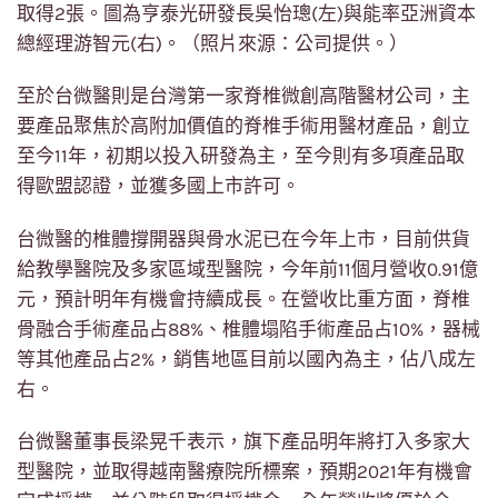
取得2張。圖為亨泰光研發長吳怡璁(左)與能率亞洲資本
總經理游智元(右)。（照片來源：公司提供。）
至於台微醫則是台灣第一家脊椎微創高階醫材公司，主
要產品聚焦於高附加價值的脊椎手術用醫材產品，創立
至今11年，初期以投入研發為主，至今則有多項產品取
得歐盟認證，並獲多國上市許可。
台微醫的椎體撐開器與骨水泥已在今年上市，目前供貨
給教學醫院及多家區域型醫院，今年前11個月營收0.91億
元，預計明年有機會持續成長。在營收比重方面，脊椎
骨融合手術產品占88%、椎體塌陷手術產品占10%，器械
等其他產品占2%，銷售地區目前以國內為主，佔八成左
右。
台微醫董事長梁晃千表示，旗下產品明年將打入多家大
型醫院，並取得越南醫療院所標案，預期2021年有機會