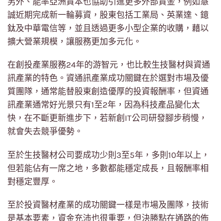
另外、能率亞洲資本也協助引進更多外部資金，例如慧
誠近期完成新一輪募資，股東包括工業局、英業達、鐿
鈦及中華電信等，並且透過更多小型企業的收購，藉以
擴大營業規模，讓服務更加多元化。
在創投產業服務24年的游智元，也比較生技醫材與資通
訊產業的特色。資通訊產業成功關鍵在於選對市場及優
質團隊，通常能替股東創造優厚的投資報酬率，但資通
訊產業通常好光景只有1至2年，因為科技產品變化太
快，在不斷更新進步下，若新創IT公司研發腳步稍慢，
就會失去競爭優勢。
至於生技醫材公司要成功少則3至5年，多則10年以上，
但若能佔有一席之地，多數都能穩定成長，且報酬率相
對穩定豐厚。
至於投資醫材產業的成功關鍵一樣是市場及團隊，技術
是基本要素，資金充沛也很重要，但決勝點在通路的佈