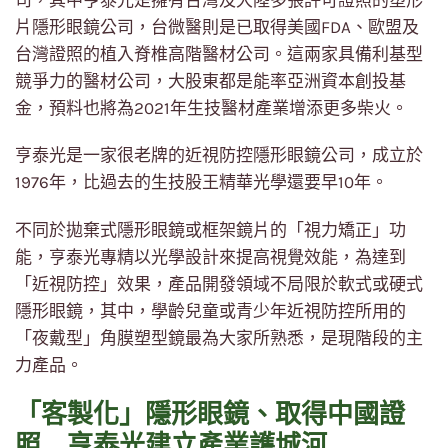
司，其中亨泰光是擁有台灣及大陸多張許可證照的塑形
片隱形眼鏡公司，台微醫則是已取得美國FDA、歐盟及
台灣證照的植入脊椎高階醫材公司。這兩家具備利基型
競爭力的醫材公司，大股東都是能率亞洲資本創投基
金，預料也將為2021年生技醫材產業增添更多柴火。
亨泰光是一家很老牌的近視防控隱形眼鏡公司，成立於
1976年，比過去的生技股王精華光學還要早10年。
不同於拋棄式隱形眼鏡或框架鏡片的「視力矯正」功
能，亨泰光專精以光學設計來提高視覺效能，為達到
「近視防控」效果，產品開發領域不局限於軟式或硬式
隱形眼鏡，其中，學齡兒童或青少年近視防控所用的
「夜戴型」角膜塑型鏡最為大家所熟悉，是現階段的主
力產品。
「客製化」隱形眼鏡、取得中國證
照 亨泰光建立產業護城河