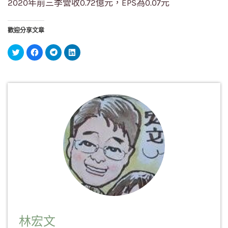
2020年前三季營收0.72億元，EPS為0.07元
歡迎分享文章
分
按
按
分
享
一
一
享
到
下
下
到
Twitter(在
以
以
LinkedIn(在
新
分
分
新
視
享
享
視
窗
至
到
窗
中
Facebook(在
Telegram(在
中
開
新
新
開
啟)
視
視
啟)
窗
窗
中
中
開
開
啟)
啟)
林宏文