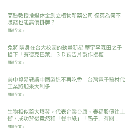
高醫教授捨退休金創立植物新藥公司 德英為何不
賺錢也能高價掛牌？
閱讀全文 »
兔將 隱身在台大校園的動畫新星 華宇李森田之子
搶下「賽德克巴萊」３Ｄ預告片製作授權
閱讀全文 »
美中貿易戰讓中國製造不再吃香 台灣電子醫材代
工業將迎來大利多
閱讀全文 »
生物相似藥大爆發，代表企業台康、泰福股價往上
衝，成功背後竟然和「餐巾紙」「鴨子」有關！
閱讀全文 »