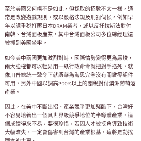
至於美國又何嚐不是如此，但採取的招數不太一樣，通
常是改變遊戲規則，或以嚴格法規及刑罰伺候。例如早
年以課重稅打壓日本DRAM業者，或以反托拉斯法對付
南韓、台灣面板產業，其中台灣面板公司多位總經理還
被抓到美國坐牢。
如今美中兩國更加激烈對峙，國際情勢變得更為嚴峻，
兩大強權都可以輕易用一紙行政命令就把對手掐死，就
像川普總統一聲令下就讓華為海思完全沒有關鍵零組件
可用，另外中國以調高200%以上的關稅對付澳洲葡萄酒
產業。
因此，在美中不斷出招、產業競爭更加殘酷下，台灣好
不容易培養出一個具世界級競爭地位的半導體產業，這
個成績得來不易，要很珍惜，若因人才被挖角導致技術
大幅流失，一定會傷害到台灣的產業根基，這將是動搖
國本的大事。