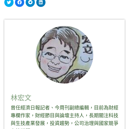
分
按
按
分
享
一
一
享
到
下
下
到
Twitter(在
以
以
LinkedIn(在
新
分
分
新
視
享
享
視
窗
至
到
窗
中
Facebook(在
Telegram(在
中
開
新
新
開
啟)
視
視
啟)
窗
窗
中
中
開
開
啟)
啟)
林宏文
曾任經濟日報記者、今周刊副總編輯，目前為財經
專欄作家，財經節目與論壇主持人，長期關注科技
與生技產業發展，投資趨勢，公司治理與國家競爭