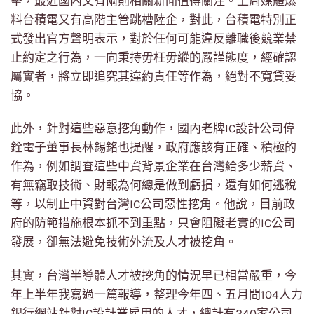
擊，最近國內又有兩則相關新聞值得關注。上周媒體爆
料台積電又有高階主管跳槽陸企，對此，台積電特別正
式發出官方聲明表示，對於任何可能違反離職後競業禁
止約定之行為，一向秉持毋枉毋縱的嚴謹態度，經確認
屬實者，將立即追究其違約責任等作為，絕對不寬貸妥
協。
此外，針對這些惡意挖角動作，國內老牌IC設計公司偉
銓電子董事長林錫銘也提醒，政府應該有正確、積極的
作為，例如調查這些中資背景企業在台灣給多少薪資、
有無竊取技術、財報為何總是做到虧損，還有如何逃稅
等，以制止中資對台灣IC公司惡性挖角。他說，目前政
府的防範措施根本抓不到重點，只會阻礙老實的IC公司
發展，卻無法避免技術外流及人才被挖角。
其實，台灣半導體人才被挖角的情況早已相當嚴重，今
年上半年我寫過一篇報導，整理今年四、五月間104人力
銀行網站針對IC設計業雇用的人才，總計有240家公司