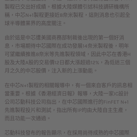
製程已交出好成績。根據大陸媒體引述科技調研機構所
稱，中芯N+1製程更接近8奈米製程，這則消息也引起全
球半導體業界的高度關注。
由於這是中芯遭美國商務部制裁後出現的第一個好消
息，市場期待中芯國際在成功發展14奈米製程後，明年
可望繼續推進8奈米等先進製程領域，因此中芯在香港H
股及大陸A股的交易價12日都大漲超過12%，為低迷三個
月之久的中芯股價，注入新的上漲動能。
在中芯N+1製程的相關報導中，有一個來自客戶的訊息相
當重要。根據《香港經濟日報》報導，大陸一家IC設計
公司芯動科技公司指出，在中芯國際進行的FinFET N+1
先進製程投片和測試，指出所有IP均由大陸自主生產，
而且功能一次通過。
芯動科技發布的報告顯示，在採用尚待成熟的中芯國際