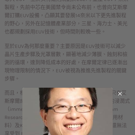
製程，先前中芯在美國禁令尚未公布前，也曾向艾斯摩
爾訂購EUV設備，凸顯其要發展14奈米以下更先進製程
的野心，另外在記憶體產業部分，三星、海力士、美光
也都規劃採用EUV技術，但時間則較晚一些。
至於EUV為何那麼重要？主要原因是EUV技術可以減少
晶片生產步驟及光罩層數，顯著地減少薄膜、蝕刻和檢
測的循環，達到降低成本的好處，在摩爾定律已逐漸出
現物理限制的情況下，EUV被視為推進先進製程的關鍵
步驟。
而且，根據半導體設備商的說法，由於目前EUV只有艾
斯摩爾成功開發出來，7奈米技術之前普遍使用的浸潤式
（immersion）微影工藝，主要設備供應商是 Lam
Research（科林研發）、Applied Materials（應用材
料）及KLA Tencor（科磊）等公司，這些公司都還無法
享受到 EUV 世代的成長機會。