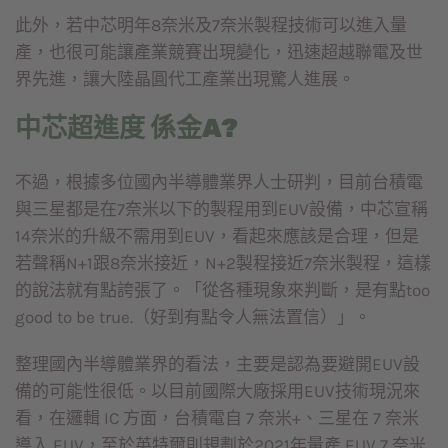
此外，若中芯明年8奈米及7奈米製程技術可以進入量
產，也很可能讓產業競賽出現變化，迅速超越聯電及世
界先進，讓大陸晶圓代工產業出現驚人進展。
中芯超進度 係金A?
不過，根據多位國內半導體業界人士研判，目前台積電
與三星都是在7奈米以下的製程用到EUV設備，中芯宣稱
14奈米的升級不需用到EUV，看起來應該是合理，但是
若聲稱N+1跟8奈米接近，N+2製程接近7奈米製程，這樣
的說法就有點誇張了。「從各種現象來判斷，是有點too
good to be true.（好到有點令人無法置信）」。
整理國內半導體業界的看法，主要是認為要避開EUV設
備的可能性很低。以目前國際大廠採用EUV技術現況來
看，在邏輯 IC 方面，台積電自 7 奈米+、三星在 7 奈米
導入 EUV，至於英特爾則規劃於2021年量產 EUV 7 奈米