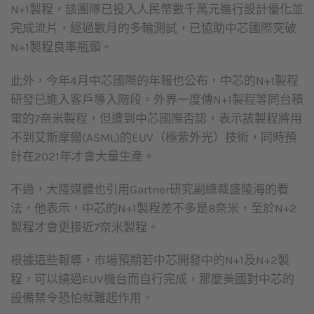
N+1製程，該團隊已投入人民幣數千萬元進行設計優化並
完成流片，經過數月的多輪測試，已協助中芯國際突破
N+1製程良率瓶頸。
此外，今年4月中芯國際的年報也公布，中芯的N+1製程
研發已進入客戶導入階段。外界一度傳N+1製程等同台積
電的7奈米製程，但遭到中芯國際否認，表示該製程將用
不到艾斯摩爾(ASML)的EUV（極紫外光）技術，同時預
計在2021年才會大量生產。
不過，大陸媒體也引用Gartner研究副總裁盛陵海的看
法，他表示，中芯的N+1製程差不多是8奈米，至於N+2
製程才會更接近7奈米製程。
根據這些報導，市場預期若中芯開發中的N+1及N+2製
程，可以繞過EUV機台而自行完成，那麼美國對中芯的
設備禁令恐怕就難起作用。