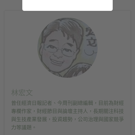
Twitter(在
以
以
LinkedIn(在
新
分
分
新
視
享
享
視
窗
至
到
窗
中
Facebook(在
Telegram(在
中
開
新
新
開
啟)
視
視
啟)
窗
窗
中
中
開
開
啟)
啟)
林宏文
曾任經濟日報記者、今周刊副總編輯，目前為財經
專欄作家，財經節目與論壇主持人，長期關注科技
與生技產業發展，投資趨勢，公司治理與國家競爭
力等議題。