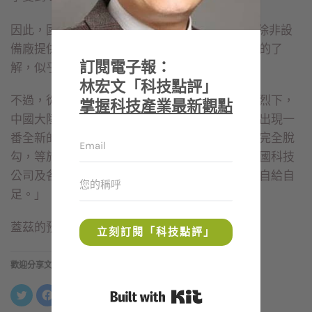
因此，國內業界認為，中芯若要避開EUV設備，除非設
備廠提供非常強大的秘密武器，但以目前產業界的了
訂閱電子報：
解，似乎不是那麼樂觀。
林宏文「科技點評」
不過，從另一個角度來看，在美中科技戰愈演愈烈下，
掌握科技產業最新觀點
中國大陸全面投資發展半導體產業，未來勢必會出現一
番全新的局面。微軟創辦人比爾蓋茲說，「美中完全脫
勾，等於是強迫中國自己製造晶片，不僅影響美國科技
公司及各種高薪工作，而且會迫使中國完全實現自給自
足。」
蓋茲的預言是否成真，他日必見分曉。
立刻訂閱「科技點評」
歡迎分享文章
Built with Kit
分
按
按
分
享
一
一
享
到
下
下
到