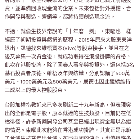
牌的第十一家生物製藥公司，也是很少數已做完前期投
資，並準備回收現金流的企業。未來包括對外授權、合
作開發與製造、營銷等，都將持續創造現金流。
不過，就像生技界常說的「十年磨一劍」，東曜也一樣
經歷了初期投資與虧損的歷程，2015年原來大股東東洋
退出，晟德找來維梧資本(Vivo)等股東接手，並且在之
後又募集一次資金後，就成功取得在港股掛牌的資格。
此次在港股掛牌，除了國泰人壽參與投資外，還包括3名
基石投資者晟德、維梧及年興紡織，分別認購了500萬
美元、1000萬美元及500萬美元，晟德也因此繼續維持
三成以上的最大控股股東。
台股加權指數近來已多次刷新二十九年新高，但表現突
出的全都是電子股，原本低迷的生技類股，目前仍在低
檔徘徊，許多新藥開發公司甚至已經出現資金無以為繼
的情況。東曜此次能夠在香港成功掛牌，其實正是示範
了台灣生技業走出台灣、布局中國的決心，也值得許多