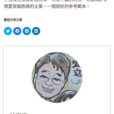
想要突破困境的企業，一個很好的參考範本。
歡迎分享文章
分
按
按
分
享
一
一
享
到
下
下
到
Twitter(在
以
以
LinkedIn(在
新
分
分
新
視
享
享
視
窗
至
到
窗
中
Facebook(在
Telegram(在
中
開
新
新
開
啟)
視
視
啟)
窗
窗
中
中
開
開
啟)
啟)