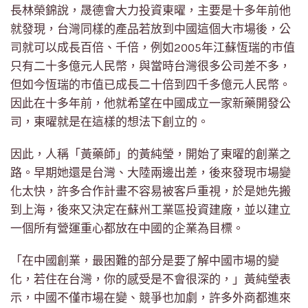
長林榮錦說，晟德會大力投資東曜，主要是十多年前他
就發現，台灣同樣的產品若放到中國這個大市場後，公
司就可以成長百倍、千倍，例如2005年江蘇恆瑞的市值
只有二十多億元人民幣，與當時台灣很多公司差不多，
但如今恆瑞的市值已成長二十倍到四千多億元人民幣。
因此在十多年前，他就希望在中國成立一家新藥開發公
司，東曜就是在這樣的想法下創立的。
因此，人稱「黃藥師」的黃純瑩，開始了東曜的創業之
路。早期她還是台灣、大陸兩邊出差，後來發現市場變
化太快，許多合作計畫不容易被客戶重視，於是她先搬
到上海，後來又決定在蘇州工業區投資建廠，並以建立
一個所有營運重心都放在中國的企業為目標。
「在中國創業，最困難的部分是要了解中國市場的變
化，若住在台灣，你的感受是不會很深的，」黃純瑩表
示，中國不僅市場在變、競爭也加劇，許多外商都進來