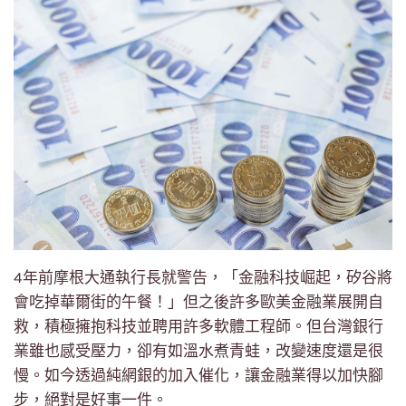
4年前摩根大通執行長就警告，「金融科技崛起，矽谷將
會吃掉華爾街的午餐！」但之後許多歐美金融業展開自
救，積極擁抱科技並聘用許多軟體工程師。但台灣銀行
業雖也感受壓力，卻有如溫水煮青蛙，改變速度還是很
慢。如今透過純網銀的加入催化，讓金融業得以加快腳
步，絕對是好事一件。