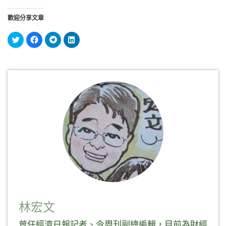
歡迎分享文章
分
按
按
分
享
一
一
享
到
下
下
到
Twitter(在
以
以
LinkedIn(在
新
分
分
新
視
享
享
視
窗
至
到
窗
中
Facebook(在
Telegram(在
中
開
新
新
開
啟)
視
視
啟)
窗
窗
中
中
開
開
啟)
啟)
林宏文
曾任經濟日報記者、今周刊副總編輯，目前為財經