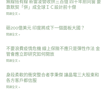
無線搭有線 新雷凌營收拚三百億 四十年前同窗 要
靠默契「併」成全球ＩＣ設計前十傑
閱讀全文 »
砸200億美元 印度將成下一個面板大國？
閱讀全文 »
不要浪費疫情危機 線上保險不應只是彈性作法 金
管會應立即研究如何開放
閱讀全文 »
身段柔軟的衝突整合者李秉傑 讓晶電三大股東和
各方客戶都信服
閱讀全文 »