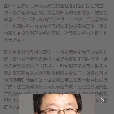
此外，近來日月光收購矽品掀起社會對整併議題的重
視，整併確實是此刻台灣產業升級的當務之急，透過在
研發、業務、製造等部門的整併，不僅讓企業競爭力提
升，也消除過去台灣在相同領域重複投資的現象，讓人
力釋出並投入到更創新的領域，對整體創新力的提升也
有大助益。
歐美企業對於整併的觀念，一直抱著較正面且健康的態
度，當企業面臨重大轉折，或是發展到不同階段時，選
擇適合對象把自己「嫁掉」，都是很平常的事，很多歐
美創業家甚至是透過不斷地創業與賣公司，讓自己可以
維持創業動能而不墜。但台灣企業主比較不願意接受被
併購，往往覺得賣掉公司代表著失敗，這也造成國內整
併的例子較難出現，導致台灣大多數行業都有許多同類
型的中小型企業，難以與國際級企業競爭，而且產業發
展也比較不容易有更大的創新與突破。