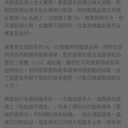
未造成投資人太大驚慌，惠普當天股價也無大波動。對
照同時間台灣也有企業進行裁員，例如報載晶電公司預
計裁減 180 名員工，占總員工數 3%，儘管規模不大，但
不僅股價大跌，也連帶引發政府、社會及輿論的強烈反
應甚至批判。
惠普是全球知名的 PC、印表機與伺服器品牌，同時也提
供領先的軟體與服務事業，至於晶電則是全球最領先的
發光二極體（LED）晶粒廠，雖然在不同產業領域各具
指標地位，但同樣都面對產業環境快速變動的挑戰，為
了因應及布局下階段的競爭優勢，只能忍痛調整組織及
人力。
惠普執行長惠特曼承認，一次裁這麼多人，讓惠普在道
德上「有點說不過去」，但為了讓新公司能夠擁有「更
強的競爭力、可持續的成本結構」，她必須這麼做。晶
電公司則指出，過去幾年公司併入相當多企業，很多組