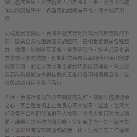
織已疊床架屋，此次精簡人力是將北、中、南等地功能
類似的製程集中，希望藉此組織扁平化，擴大經濟規
模。
同樣是因應變局，台灣與歐美等地對裁員的反應截然不
同。歐美企業在面對產業調整時，已相當習慣做各種整
併、精簡、切割甚至關廠、裁員等動作，這些都是企業
求生存必要的措施，例如此次惠普裁員同時也將切割成
兩家公司，而更早期惠普也曾經切割出安捷倫。只要企
業都能夠根據法令對被裁員工進行各項補償與善後，社
會輿論應可用平常心看待。
不過，台灣社會對於企業調整的動作，卻很少抱持理解
之心，甚至還會扣上社會良心等大帽子，因此，台灣大
部分電子公司即使面對重大挑戰，也很少進行整併或精
簡，結果平常不做微調因應，等到競爭力一點一滴流失
後，最後只有宣布關廠或破產一途，對員工的工作權及