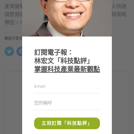
產業變動是常態，有破壞才能有創新，尤其是步入快速
調整期的階段，台灣企業應該大步進行結構調整與策略
轉型，才不致於錯失下一波的大商機。
歡迎分享文章
分
按
按
分
訂閱電子報：
享
一
一
享
到
下
下
到
林宏文「科技點評」
Twitter(在
以
以
LinkedIn(在
新
分
分
新
掌握科技產業最新觀點
視
享
享
視
窗
至
到
窗
中
Facebook(在
Telegram(在
中
開
新
新
開
啟)
視
視
啟)
窗
窗
中
中
開
開
啟)
啟)
立刻訂閱「科技點評」