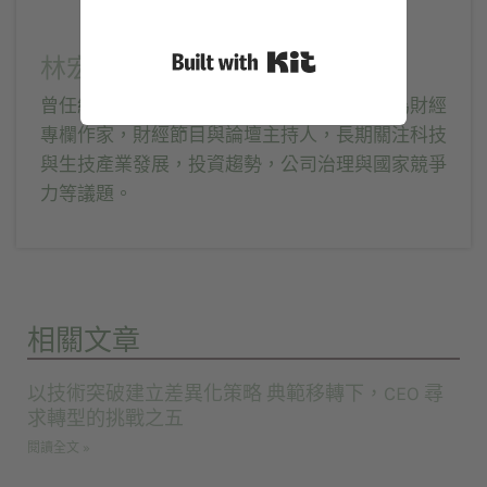
Built with Kit
林宏文
曾任經濟日報記者、今周刊副總編輯，目前為財經
專欄作家，財經節目與論壇主持人，長期關注科技
與生技產業發展，投資趨勢，公司治理與國家競爭
力等議題。
相關文章
以技術突破建立差異化策略 典範移轉下，CEO 尋
求轉型的挑戰之五
閱讀全文 »