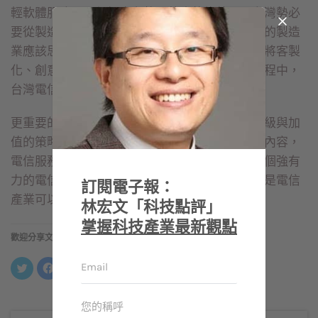
輕軟體服務」，但如今在軟硬整合的趨勢下，台灣勢必
要從製造思惟轉型至應用服務思惟，台灣具優勢的製造
業應該思索如何發展整合創意服務的硬體產品，將客製
化、創意化的服務複製到全世界，在這個轉型過程中，
台灣電信服務業者可以扮演助攻角色。
更重要的是，台灣電信服務商更應想辦法思考升級與加
值的策略，為消費者創造出更有價值的整合服務內容，
電信服務是一個國家最重要的基礎建設，建構一個強有
力的電信、資訊及影像等數位匯流平台基礎，才是電信
訂閱電子報：
產業可以帶給社會最大的價值。
林宏文「科技點評」
掌握科技產業最新觀點
歡迎分享文章
分
按
按
分
享
一
一
享
到
下
下
到
Twitter(在
以
以
LinkedIn(在
新
分
分
新
視
享
享
視
窗
至
到
窗