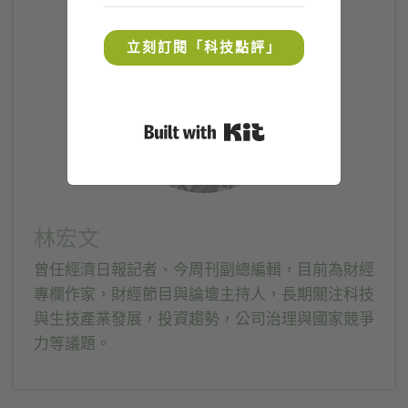
中
Facebook(在
Telegram(在
中
開
新
新
開
啟)
視
視
啟)
窗
窗
立刻訂閱「科技點評」
中
中
開
開
啟)
啟)
Built with Kit
林宏文
曾任經濟日報記者、今周刊副總編輯，目前為財經
專欄作家，財經節目與論壇主持人，長期關注科技
與生技產業發展，投資趨勢，公司治理與國家競爭
力等議題。