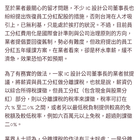
至於業者最關心的留才問題，不少 IC 設計公司董事長也
紛紛提出恢復員工分紅配股的措施，否則台灣在人才吸
引上，已無利基，只能處於挨打的狀況。不過，目前員
工分紅費用化是國際會計準則與公司治理原則的方向，
業者提倡要回復舊制，勢必有難度，但政府提出的員工
分紅五年緩課方案，在業者看來，卻是杯水車薪，緩不
濟急，效果恐怕不如預期。
為了有務實的做法，一家 IC 設計公司董事長的業者就提
議，將薪資與員工分紅做分離課稅，也就是說，薪資仍
以綜合所得稅課徵，但員工分紅（包含現金與股票分
紅）部分，則以分離課稅的稅率來課徵，稅率可訂在
六 % 至二○% 之間，或者另以最低税負制提供較高的免
税額及較低稅率，例如六百萬元以上免稅，超過則課徵
二○%。
業界人士認為，分離課稅的作法有三大好處：一是分離