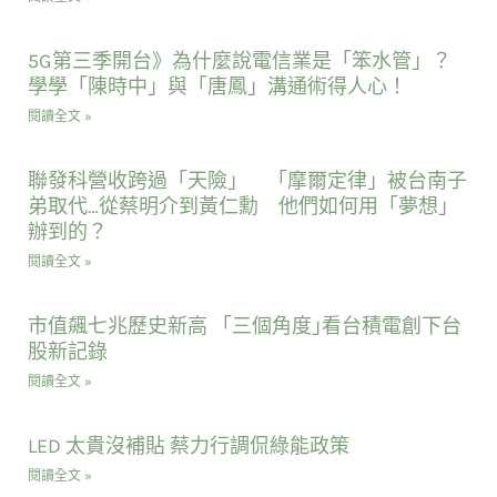
5G第三季開台》為什麼說電信業是「笨水管」？
學學「陳時中」與「唐鳳」溝通術得人心！
閱讀全文 »
聯發科營收跨過「天險」 「摩爾定律」被台南子
弟取代…從蔡明介到黃仁勳 他們如何用「夢想」
辦到的？
閱讀全文 »
市值飆七兆歷史新高 「三個角度｣看台積電創下台
股新記錄
閱讀全文 »
LED 太貴沒補貼 蔡力行調侃綠能政策
閱讀全文 »