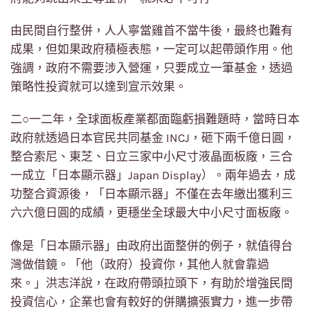
由民間自行整併，人人寧當雞首不當牛後，最終也難有
成果，但如果政府積極表態，一定可以起帶頭作用。他
強調，政府不需要涉入營運，只要成立一筆基金，透過
策略性投資就可以達到宣示效果。
二○一二年，全球面板產業都面臨虧損難題時，當時日本
政府就透過日本官民共同基金 INCJ，砸下兩千億日圓，
整合索尼、東芝、日立三家中小尺寸液晶面板廠，三合
一成立「日本顯示器」Japan Display）。兩年過去，成
功整合資源後，「日本顯示器」不僅在去年繳出獲利三
六六億日圓的成績，更穩坐全球最大中小尺寸面板廠。
像是「日本顯示器」由政府出面整併的例子，就值得台
灣做借鏡。「他（政府）投資你，其他人就會靠過
來。」洪志洋說，在政府帶頭拉頭下，有助於增強民間
投資信心，企業也會有較好的併購擴張實力，進一步帶