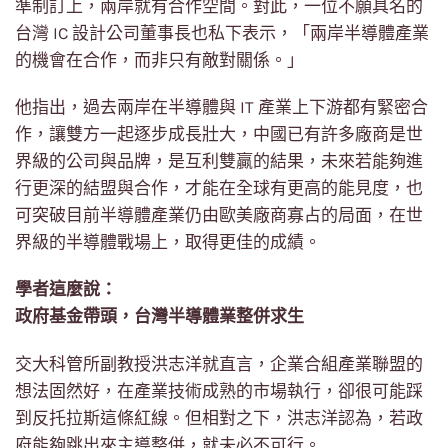
準制訂上，兩岸就有合作空間。對此，一位不願具名的
台灣 IC 設計公司董事長也私下表示，「兩岸半導體產業
的機會在合作，而非只有敵對關係。」
他指出，過去兩岸在半導體與 IT 產業上下游都有緊密合
作，讓雙方一起逐步成長壯大，中國已有許多廠商是世
界級的公司與品牌，是互利雙贏的結果，未來若能夠進
行更深的結盟與合作，才能在全球有更高的能見度，也
可突破目前半導體產業仍由歐美廠商寡占的局面，在世
界級的半導體戰場上，取得更佳的成績。
學者這麼說：
政府基金帶頭，台灣半導體業整併求生
交大科管所副教授洪志洋就直言，企業合組產業聯盟的
想法固然好，在產業技術成熟的市場執行，卻很可能踩
到反托拉斯這條紅線。但相對之下，洪志洋認為，若政
府能夠跳出來主導整併，就未必不可行。