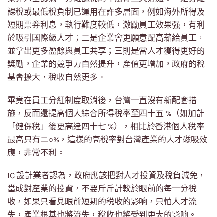
課稅或最低稅負制已運用在許多層面，例如海外所得及
短期票券利息，執行難度較低，激勵員工效果强，有利
於吸引國際級人才；二是企業會更願意配高薪給員工，
並拿出更多盈餘與員工共享；三則是當人才獲得更好的
獎勵，企業的競爭力自然提升，產值更增加，政府的稅
基會擴大，稅收自然更多。
畢竟在員工分紅制度取消後，台灣一直沒有新配套措
施，反而還提高個人綜合所得稅率至四十五 %（如加計
「健保稅」後更高達四十七 %），相比於香港個人稅率
最高只有二○%，這樣的高稅率對台灣產業的人才磁吸效
應，非常不利。
IC 設計業者認為，政府應該把對人才投資及稅負減免，
當成對產業的投資，不要斤斤計較於眼前的每一分稅
收，如果只看見眼前短期的税收的影响，只怕人才流
失，產業根基也將流失，稅收也將受到更大的影响。