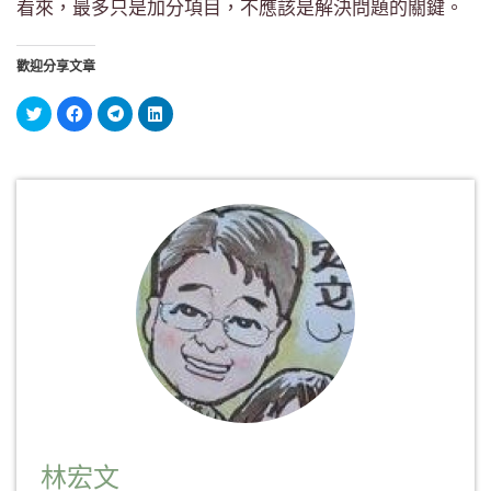
看來，最多只是加分項目，不應該是解決問題的關鍵。
歡迎分享文章
分
按
按
分
享
一
一
享
到
下
下
到
Twitter(在
以
以
LinkedIn(在
新
分
分
新
視
享
享
視
窗
至
到
窗
中
Facebook(在
Telegram(在
中
開
新
新
開
啟)
視
視
啟)
窗
窗
中
中
開
開
啟)
啟)
林宏文