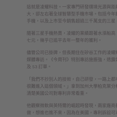
這就是凌耀科技。一家專門研發環境光源與距
大，卻左右著全球智慧型手機市場。包括今年
手機，以及上市至今銷售超過三千萬支的三星 
隨著三星手機熱賣，凌耀的業績跟著水漲船高，
七元，幾乎已追平去年一整年的獲利。
儘管公司已掛牌，但長期住在矽谷工作的凌耀
媒體專訪。《今周刊》特別專訪施振強，透露如何帶
及 S3 訂單。
「我們不抄別人的技術，自己研發，一路上都
很難進入這個領域。」拿到加州大學柏克萊分
清楚美國公司對專利非常看重。
他觀察微軟與英特爾的崛起時發現，兩家廠商
做，想進也進不來，因為在美國，專利訴訟可