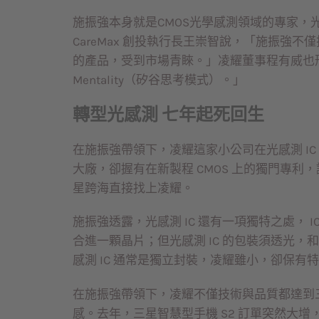
施振強本身就是CMOS光學感測領域的專家，
CareMax 創投執行長王崇智說，「施振強
的產品，受到市場青睞。」凌耀董事程有威也形容，「他
Mentality（矽谷思考模式）。」
轉型光感測 七年起死回生
在施振強帶領下，凌耀這家小公司在光感測 IC 
大廠，卻握有在新製程 CMOS 上的獨門專
星跨海直接找上凌耀。
施振強透露，光感測 IC 還有一項獨特之處， 
合進一顆晶片；但光感測 IC 的包裝須透光
感測 IC 通常是獨立封裝，凌耀雖小，卻保
在施振強帶領下，凌耀不僅技術與品質都達到
感。去年，三星智慧型手機 S2 訂單突然大