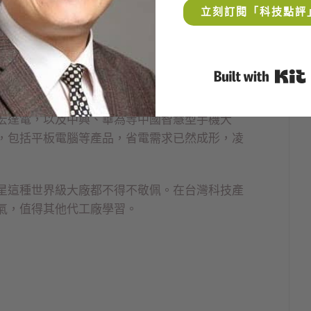
立刻訂閱「科技點評
點倒閉的凌耀，寂寞獨走七年後起死回生，甚至
ersil、奧地利微電子等眾多競爭對手，成為三星獨
B
宏達電，以及中興、華為等中國智慧型手機大
，包括平板電腦等產品，省電需求已然成形，凌
星這種世界級大廠都不得不敬佩。在台灣科技產
氣，值得其他代工廠學習。