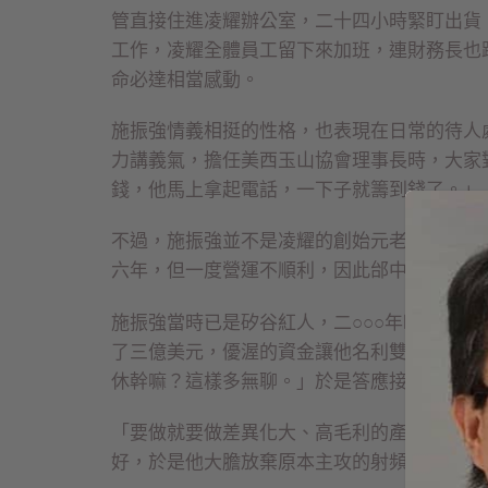
管直接住進凌耀辦公室，二十四小時緊盯出貨
工作，凌耀全體員工留下來加班，連財務長也
命必達相當感動。
施振強情義相挺的性格，也表現在日常的待人
力講義氣，擔任美西玉山協會理事長時，大家
錢，他馬上拿起電話，一下子就籌到錢了。」
不過，施振強並不是凌耀的創始元老，凌耀最
六年，但一度營運不順利，因此邰中和在二○
施振強當時已是矽谷紅人，二○○○年時，他創立
了三億美元，優渥的資金讓他名利雙收，不愁
休幹嘛？這樣多無聊。」於是答應接手凌耀。
「要做就要做差異化大、高毛利的產品。」接
好，於是他大膽放棄原本主攻的射頻和光碟機