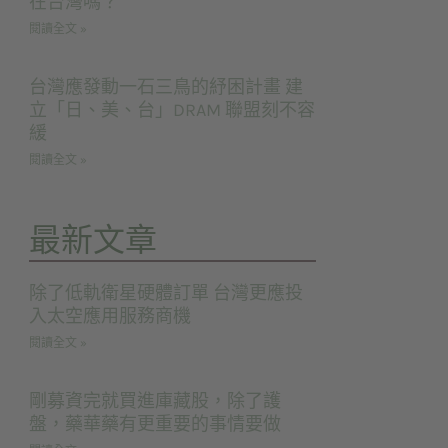
在台灣嗎？
閱讀全文 »
台灣應發動一石三鳥的紓困計畫 建
立「日、美、台」DRAM 聯盟刻不容
緩
閱讀全文 »
最新文章
除了低軌衛星硬體訂單 台灣更應投
入太空應用服務商機
閱讀全文 »
剛募資完就買進庫藏股，除了護
盤，藥華藥有更重要的事情要做