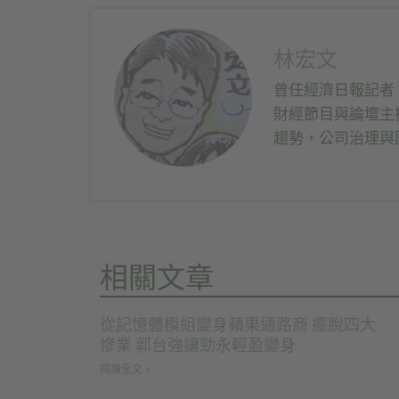
視
享
享
視
窗
至
到
窗
中
Facebook(在
Telegram(在
中
開
新
新
開
啟)
視
視
啟)
林宏文
窗
窗
中
中
開
開
曾任經濟日報記者
啟)
啟)
財經節目與論壇主
趨勢，公司治理與
相關文章
從記憶體模組變身蘋果通路商 擺脫四大
慘業 郭台強讓勁永輕盈變身
閱讀全文 »