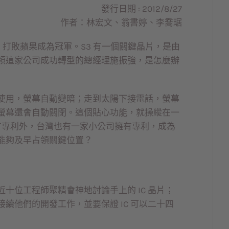
發行日期 : 2012/8/27
作者：林宏文、翁書婷、李喬琚
，打敗蘋果成為冠軍。S3 有一個關鍵晶片，是由
領這家公司成功轉型的總經理施振強，是怎麼辦
使用，螢幕自動變暗；走到太陽下接電話，螢幕
螢幕還會自動關閉。這個貼心功能，就操縱在一
 擁有專利外，台灣也有一家小公司擁有專利，成為
能夠及早占領關鍵位置？
十位工程師聚精會神地討論手上的 IC 晶片；
續他們的開發工作，並要保證 IC 可以二十四