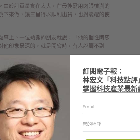
。由於訂單量實在太大，在最後需用肉眼檢測的
跳下來做，讓三星得以順利出貨，也對凌耀的使
處事上。一位熟識的朋友就說，「他的個性阿莎
對他印象最深的，就是開會時，有人說籌不到
早的創辦人是立錡董事長邰中和，創立於一九九
訂閱電子報：
○四年找施振強來幫忙。
林宏文「科技點評
掌握科技產業最新
的第一家公司傲磊（Allayer）被博通購併，賣
吃穿，但他總想做有挑戰的工作，「我那麼早退
手凌耀後，施振強發現凌耀的主力產品做得不
產品，改朝他所熟悉的光感測領域邁進。