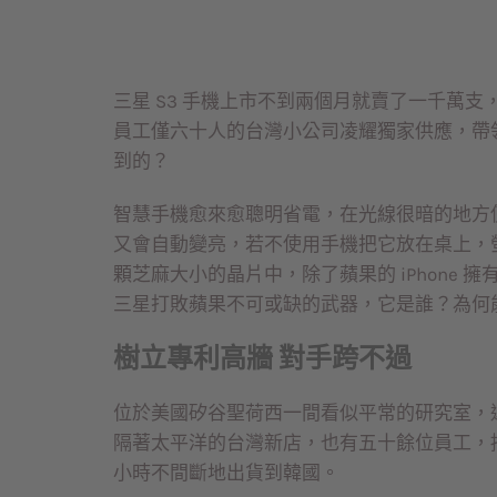
三星 S3 手機上市不到兩個月就賣了一千萬支
員工僅六十人的台灣小公司凌耀獨家供應，帶
到的？
智慧手機愈來愈聰明省電，在光線很暗的地方
又會自動變亮，若不使用手機把它放在桌上，
顆芝麻大小的晶片中，除了蘋果的 iPhone
三星打敗蘋果不可或缺的武器，它是誰？為何
樹立專利高牆 對手跨不過
位於美國矽谷聖荷西一間看似平常的研究室，近
隔著太平洋的台灣新店，也有五十餘位員工，接
小時不間斷地出貨到韓國。