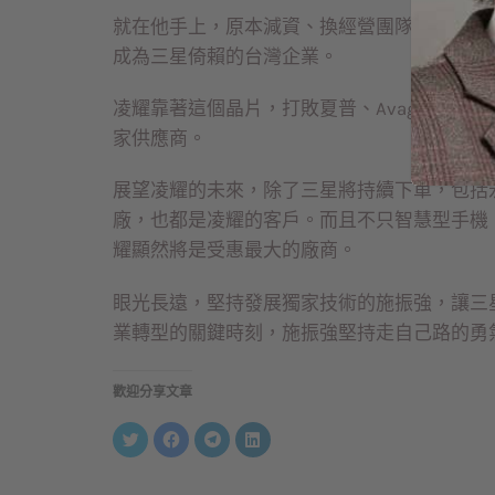
就在他手上，原本減資、換經營團隊，甚至差
成為三星倚賴的台灣企業。
凌耀靠著這個晶片，打敗夏普、Avago、Int
家供應商。
展望凌耀的未來，除了三星將持續下單，包括
廠，也都是凌耀的客戶。而且不只智慧型手機
耀顯然將是受惠最大的廠商。
眼光長遠，堅持發展獨家技術的施振強，讓三
業轉型的關鍵時刻，施振強堅持走自己路的勇
歡迎分享文章
分
按
按
分
享
一
一
享
到
下
下
到
Twitter(在
以
以
LinkedIn(在
新
分
分
新