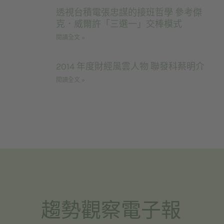
透視台積電張忠謀的接班哲學 參考傑
克．威爾許「三選一」交棒模式
閱讀全文 »
2014 年度財經風雲人物 聯發科蔡明介
閱讀全文 »
趨勢觀察電子報