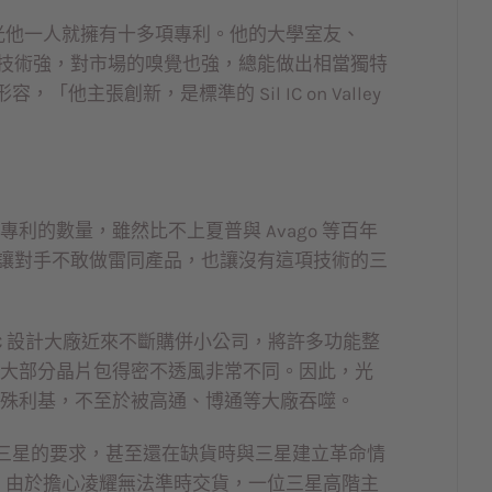
光他一人就擁有十多項專利。他的大學室友、
不僅技術強，對市場的嗅覺也強，總能做出相當獨特
主張創新，是標準的 Sil IC on Valley
專利的數量，雖然比不上夏普與 Avago 等百年
利，讓對手不敢做雷同產品，也讓沒有這項技術的三
IC 設計大廠近來不斷購併小公司，將許多功能整
，和大部分晶片包得密不透風非常不同。因此，光
有特殊利基，不至於被高通、博通等大廠吞噬。
三星的要求，甚至還在缺貨時與三星建立革命情
增，由於擔心凌耀無法準時交貨，一位三星高階主