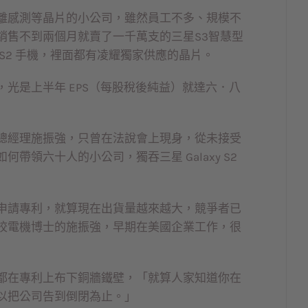
離感測等晶片的小公司，雖然員工不多、規模不
銷售不到兩個月就賣了一千萬支的三星S3智慧型
S2 手機，裡面都有凌耀獨家供應的晶片。
光是上半年 EPS（每股稅後純益）就達六．八
總經理施振強，只曾在法說會上現身，從未接受
領六十人的小公司，獨吞三星 Galaxy S2
申請專利，就算現在出貨量越來越大，競爭者已
校電機博士的施振強，早期在美國企業工作，很
都在專利上布下銅牆鐵壁，「就算人家知道你在
以把公司告到倒閉為止。」