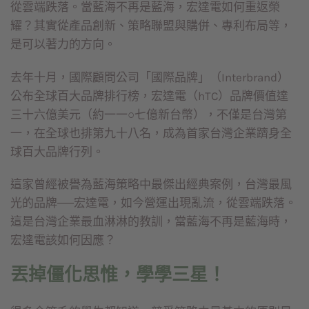
從雲端跌落。當藍海不再是藍海，宏達電如何重返榮
耀？其實從產品創新、策略聯盟與購併、專利布局等，
是可以著力的方向。
去年十月，國際顧問公司「國際品牌」（Interbrand）
公布全球百大品牌排行榜，宏達電（hTC）品牌價值達
三十六億美元（約一一○七億新台幣），不僅是台灣第
一，在全球也排第九十八名，成為首家台灣企業躋身全
球百大品牌行列。
這家曾經被譽為藍海策略中最傑出經典案例，台灣最風
光的品牌──宏達電，如今營運出現亂流，從雲端跌落。
這是台灣企業最血淋淋的教訓，當藍海不再是藍海時，
宏達電該如何因應？
丟掉僵化思惟，學學三星！