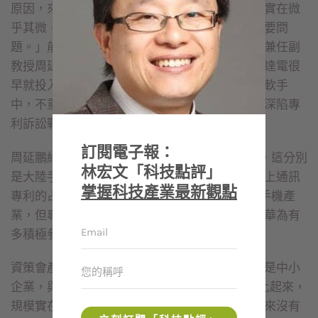
原因，來自於我們手上握有與通訊相關的專利，實在微
乎其微，這是我們在國際競爭裡無法翻身的最重要問
題。」前鴻海法務長、現政大商學院智財研究所兼任副
教授周延鵬，一針見血地點出問題所在。縱使宏達電很
早就投入開發智慧型手機，無奈核心專利都在微軟手
中，不重視專利布局與昔日代工地位，讓宏達電深陷專
利訴訟戰的泥淖。
訂閱電子報：
周延鵬給了三個數字，一八％、一七％與二○％，這分別
林宏文「科技點評」
是大陸手機暨通訊大廠中興、華為與韓國三星手上通訊
掌握科技產業最新觀點
專利的占有率。即使中興、華為在○二年才跨進手機產
業，但專利布局顯然比台廠完備，更別說中興、華為有
多積極參與通訊標準的制定。
資策會產業情報研究所長詹文男認為，台灣多半是中小
企業，與《財星》五百大（Fortune 500）企業比起來，
規模實在小太多。更別說以代工起家的台廠，向來沒有