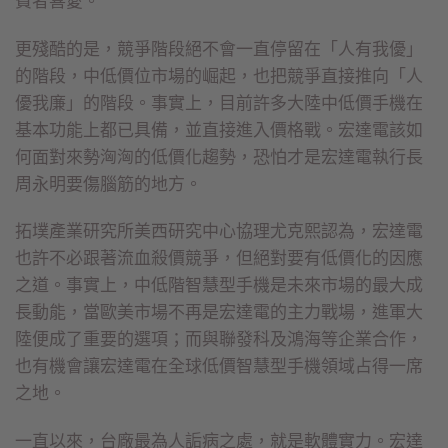
費者喜愛。
更殘酷的是，競爭階段絕不會一直停留在「人有我優」
的階段，中低價位市場的崛起，也把競爭直接推向「人
優我廉」的階段。事實上，目前許多大陸中低價手機在
基本功能上都已具備，並直接進入價格戰。宏達電該如
何面對來勢洶洶的低價化趨勢，恐怕才是宏達電執行長
周永明要傷腦筋的地方。
拓墣產業研究所美西研究中心協理尤克熙認為，宏達電
也許不必跟著流血殺價競爭，但絕對要有低價化的因應
之道。事實上，中低階智慧型手機是未來市場的最大成
長動能，當歐美市場不再是宏達電的主力戰場，進軍大
陸便成了重要的選項；而與聯發科及鴻海等企業合作，
也有機會讓宏達電在全球低價智慧型手機領域占得一席
之地。
一直以來，台廠最為人詬病之處，就是軟體實力。宏達