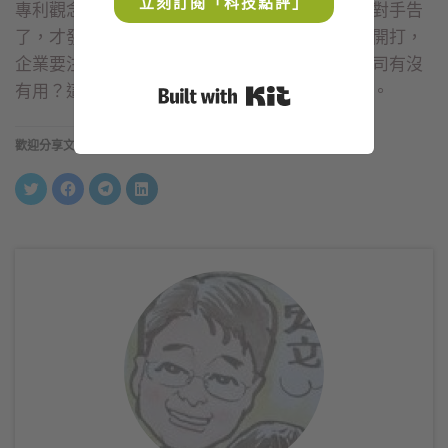
立刻訂閱「科技點評」
專利觀念，直到近幾年，做自己的品牌、開始被對手告
了，才發現專利的重要。如今，專利戰爭已全面開打，
企業要注意的是，時間點是否來得及？買到的公司有沒
有用？這也是給宏達電及台商企業最重要的忠告。
Built with Kit
歡迎分享文章
分
按
按
分
享
一
一
享
到
下
下
到
Twitter(在
以
以
LinkedIn(在
新
分
分
新
視
享
享
視
窗
至
到
窗
中
Facebook(在
Telegram(在
中
開
新
新
開
啟)
視
視
啟)
窗
窗
中
中
開
開
啟)
啟)