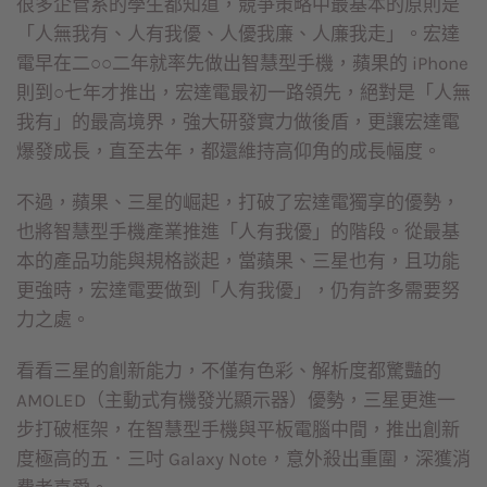
很多企管系的學生都知道，競爭策略中最基本的原則是
「人無我有、人有我優、人優我廉、人廉我走」。宏達
電早在二○○二年就率先做出智慧型手機，蘋果的 iPhone
則到○七年才推出，宏達電最初一路領先，絕對是「人無
我有」的最高境界，強大研發實力做後盾，更讓宏達電
爆發成長，直至去年，都還維持高仰角的成長幅度。
不過，蘋果、三星的崛起，打破了宏達電獨享的優勢，
也將智慧型手機產業推進「人有我優」的階段。從最基
本的產品功能與規格談起，當蘋果、三星也有，且功能
更強時，宏達電要做到「人有我優」，仍有許多需要努
力之處。
看看三星的創新能力，不僅有色彩、解析度都驚豔的
AMOLED（主動式有機發光顯示器）優勢，三星更進一
步打破框架，在智慧型手機與平板電腦中間，推出創新
度極高的五．三吋 Galaxy Note，意外殺出重圍，深獲消