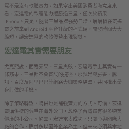
電不是沒有軟體實力，如果拿出美國消費者滿意度來
看，宏達電的軟體能力還勝過三星，僅次於蘋果
iPhone。只是，隨著三星品牌強勢日增，屢屢搶在宏達
電之前拿到 Android 平台升級的程式碼，開發時間大大
縮短，讓宏達電的軟體優勢出現裂縫。
宏達電其實需要朋友
尤克熙說，面臨蘋果、三星夾殺，宏達電手上其實有一
條蘋果、三星都不會嘗試的捷徑，那就是與臉書、騰
訊、百度及阿里巴巴等網路大咖策略結盟，共同推出量
身訂做的手機。
除了策略聯盟，購併也是補強實力的方式。可惜，宏達
電購併標的偏重在海外公司，忽略了台灣還有很多物美
價廉的小公司。過去，宏達電太成功，只關心與國際大
廠的合作，購併多以國外企業為主，但未來必須與本地