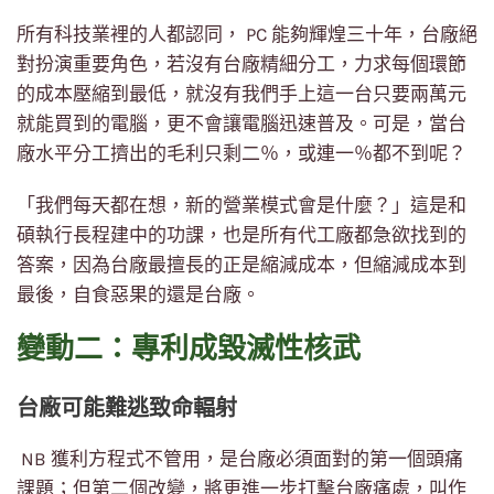
所有科技業裡的人都認同， PC 能夠輝煌三十年，台廠絕
對扮演重要角色，若沒有台廠精細分工，力求每個環節
的成本壓縮到最低，就沒有我們手上這一台只要兩萬元
就能買到的電腦，更不會讓電腦迅速普及。可是，當台
廠水平分工擠出的毛利只剩二％，或連一％都不到呢？
「我們每天都在想，新的營業模式會是什麼？」這是和
碩執行長程建中的功課，也是所有代工廠都急欲找到的
答案，因為台廠最擅長的正是縮減成本，但縮減成本到
最後，自食惡果的還是台廠。
變動二：專利成毀滅性核武
台廠可能難逃致命輻射
NB 獲利方程式不管用，是台廠必須面對的第一個頭痛
課題；但第二個改變，將更進一步打擊台廠痛處，叫作