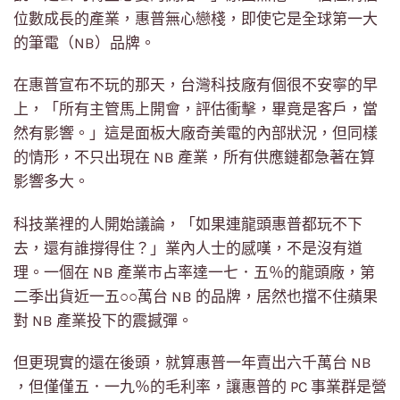
位數成長的產業，惠普無心戀棧，即使它是全球第一大
的筆電（NB）品牌。
在惠普宣布不玩的那天，台灣科技廠有個很不安寧的早
上，「所有主管馬上開會，評估衝擊，畢竟是客戶，當
然有影響。」這是面板大廠奇美電的內部狀況，但同樣
的情形，不只出現在 NB 產業，所有供應鏈都急著在算
影響多大。
科技業裡的人開始議論，「如果連龍頭惠普都玩不下
去，還有誰撐得住？」業內人士的感嘆，不是沒有道
理。一個在 NB 產業市占率達一七．五％的龍頭廠，第
二季出貨近一五○○萬台 NB 的品牌，居然也擋不住蘋果
對 NB 產業投下的震撼彈。
但更現實的還在後頭，就算惠普一年賣出六千萬台 NB
，但僅僅五．一九％的毛利率，讓惠普的 PC 事業群是營