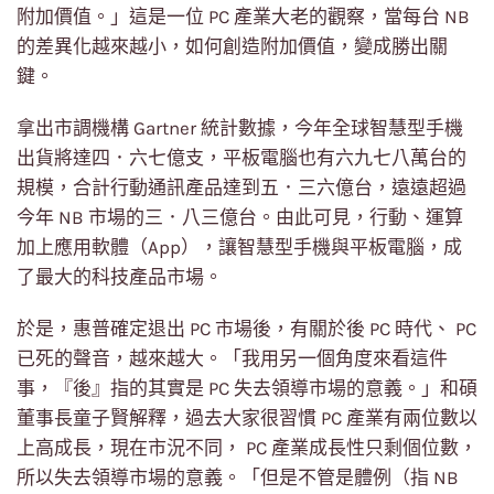
附加價值。」這是一位 PC 產業大老的觀察，當每台 NB
的差異化越來越小，如何創造附加價值，變成勝出關
鍵。
拿出市調機構 Gartner 統計數據，今年全球智慧型手機
出貨將達四．六七億支，平板電腦也有六九七八萬台的
規模，合計行動通訊產品達到五．三六億台，遠遠超過
今年 NB 市場的三．八三億台。由此可見，行動、運算
加上應用軟體（App），讓智慧型手機與平板電腦，成
了最大的科技產品市場。
於是，惠普確定退出 PC 市場後，有關於後 PC 時代、 PC
已死的聲音，越來越大。「我用另一個角度來看這件
事，『後』指的其實是 PC 失去領導市場的意義。」和碩
董事長童子賢解釋，過去大家很習慣 PC 產業有兩位數以
上高成長，現在市況不同， PC 產業成長性只剩個位數，
所以失去領導市場的意義。「但是不管是體例（指 NB