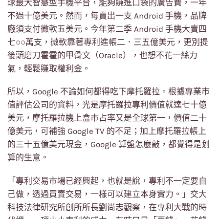
球最大智慧型手機平台，能夠賺進口袋的廣告費，一年
不過十億美元。然而，每賣出一支 Android 手機，品牌
廠須支付微軟五美元。今年第二季 Android 手機大賣四
七○○萬支，微軟靠著專利進帳二．三五億美元，更別提
後頭磨刀霍霍的甲骨文（Oracle），也想不花一絲力
氣，輕鬆賺取權利金。
所以，Google 不論如何都得吃下摩托羅拉。根據專業市
值評估公司的資料，光是摩托羅拉專利價值就達七十億
美元，摩托羅拉機上盒市占率又是全球第一，價值二十
億美元，可補強 Google TV 的不足；加上摩托羅拉帳上
的三十五億美元現金，Google 算盤怎麼敲，都覺得是划
算的生意。
「專利交易市場已經興起，也就是說，專利不一定要自
己做，透過買賣交易，一樣可以建立本身實力。」交大
科技法律研究所創所所長劉尚志觀察，在專利大戰的時