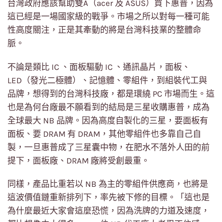
台灣政府應該幫助雙A（acer 及 ASUS）買下惠普，因為
這已經是一場國家級的戰爭。市場之所以對每一種可能
性高度關注，正是其牽動的將是台灣科技業的整體命
脈。
不論是類比 IC 、面板驅動 IC 、通訊晶片，面板、
LED（發光二極體）、記憶體、零組件，到組裝代工與
品牌，想得到的台灣科技廠，都是環繞 PC 市場而生。這
也是為何台廠最不願看到的結局是三星收購惠普，成為
全球最大 NB 品牌。因為高度自製化的三星，要面板有
面板、要 DRAM 有 DRAM，其他零組件也多靠自己自
製，一旦惠普成了三星囊中物，在肥水不落外人田的前
提下，面板廠、DRAM 廠將受創最重。
同樣，產品比重若以 NB 為主的零組件供應商，也將是
這波價值鏈重新排列下，率先被下修的目標。「這也是
為什麼最近大家會這麼恐慌，因為洗牌的力道及速度，