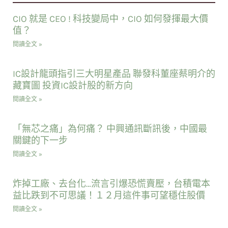
CIO 就是 CEO ! 科技變局中，CIO 如何發揮最大價
值？
閱讀全文 »
IC設計龍頭指引三大明星產品 聯發科董座蔡明介的
藏寶圖 投資IC設計股的新方向
閱讀全文 »
「無芯之痛」為何痛？ 中興通訊斷訊後，中國最
關鍵的下一步
閱讀全文 »
炸掉工廠、去台化…流言引爆恐慌賣壓，台積電本
益比跌到不可思議！１２月這件事可望穩住股價
閱讀全文 »