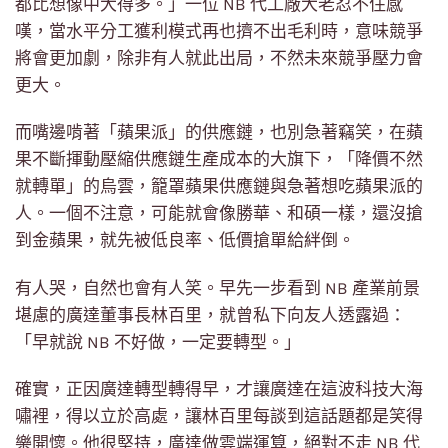
都比想像中大得多。」一位 NB 代工廠大老忍不住感
嘆，當水平分工獲利模式再也擠不出毛利時，意味競爭
將會更加劇，除非有人就此出局，不然未來競爭壓力會
更大。
而嘴邊啃著「蘋果派」的供應鏈，也別急著竊笑，在蘋
果不斷揮動壓縮供應鏈生產成本的大旗下，「降價不然
就轉單」的烏雲，籠罩蘋果供應鏈與急著想吃蘋果派的
人。一個不注意，可能就會像勝華、和碩一樣，還沒搶
到金蘋果，就先被低良率、低價搶單給絆倒。
有人哭，自然也會有人笑。早先一步看到 NB 產業前景
堪慮的廣達董事長林百里，就曾私下向友人透露過：
「早就說 NB 不好做，一定要轉型。」
確實，正因廣達轉型轉得早，才讓廣達在這波科技大海
嘯裡，得以立於高處，讓林百里每談到這話題都是笑得
樂開懷。他很堅持，廣達做雲端運算，絕對不走 NB 代