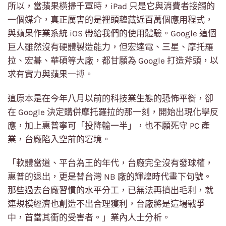
所以，當蘋果橫掃千軍時，iPad 只是它與消費者接觸的
一個媒介，真正厲害的是裡頭蘊藏近百萬個應用程式，
與蘋果作業系統 iOS 帶給我們的使用體驗。Google 這個
巨人雖然沒有硬體製造能力，但宏達電、三星、摩托羅
拉、宏碁、華碩等大廠，都甘願為 Google 打造斧頭，以
求有實力與蘋果一搏。
這原本是在今年八月以前的科技業生態的恐怖平衡，卻
在 Google 決定購併摩托羅拉的那一刻，開始出現化學反
應，加上惠普寧可「投降輸一半」，也不願死守 PC 產
業，台廠陷入空前的窘境。
「軟體當道、平台為王的年代，台廠完全沒有發球權，
惠普的退出，更是替台灣 NB 廠的輝煌時代畫下句號。
那些過去台廠習慣的水平分工，已無法再擠出毛利，就
連規模經濟也創造不出合理獲利，台廠將是這場戰爭
中，首當其衝的受害者。」業內人士分析。