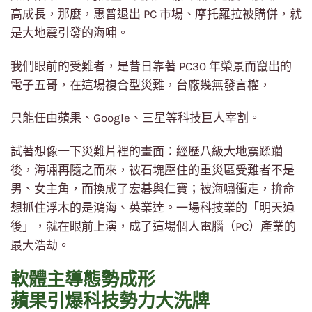
高成長，那麼，惠普退出 PC 市場、摩托羅拉被購併，就
是大地震引發的海嘯。
我們眼前的受難者，是昔日靠著 PC30 年榮景而竄出的
電子五哥，在這場複合型災難，台廠幾無發言權，
只能任由蘋果、Google、三星等科技巨人宰割。
試著想像一下災難片裡的畫面：經歷八級大地震蹂躪
後，海嘯再隨之而來，被石塊壓住的重災區受難者不是
男、女主角，而換成了宏碁與仁寶；被海嘯衝走，拚命
想抓住浮木的是鴻海、英業達。一場科技業的「明天過
後」，就在眼前上演，成了這場個人電腦（PC）產業的
最大浩劫。
軟體主導態勢成形
蘋果引爆科技勢力大洗牌