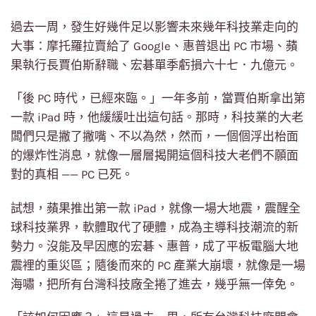
過去一周，發生好幾件足以影響未來幾年科技業走向的
大事：摩托羅拉賣給了 Google、惠普退出 PC 市場、蘋
果執行長賈伯斯辭職、宏碁單季虧損六十七．九億元。
「後 PC 時代，已經來臨。」一年多前，當賈伯斯拿出第
一款 iPad 時，他緩緩吐出這句話。那時，科技業的大老
闆們只是撇了撇嘴、不以為然，然而，一個個浮出枱面
的爆炸性消息，就像一層層揭開這個科技大老們不願面
對的真相 —— PC 已死。
試想，蘋果推出第一款 iPad，就像一場大地震，震醒全
球科技業界，軟體取代了硬體，成為主導科技潮流的新
勢力。沒能及早因應的宏碁、惠普，成了平板電腦大地
震裡的重災區；隨後而來的 PC 產業大崩壞，就像是一場
海嘯，把所有台灣科技廠全捲了進去，幾乎無一倖免。