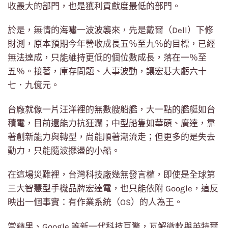
收最大的部門，也是獲利貢獻度最低的部門。
於是，無情的海嘯一波波襲來，先是戴爾（Dell）下修
財測，原本預期今年營收成長五％至九％的目標，已經
無法達成，只能維持更低的個位數成長，落在一％至
五％。接著，庫存問題、人事波動，讓宏碁大虧六十
七．九億元。
台廠就像一片汪洋裡的無數艘船艦，大一點的艦艇如台
積電，目前還能力抗狂瀾；中型船隻如華碩、廣達，靠
著創新能力與轉型，尚能順著潮流走；但更多的是失去
動力，只能隨波擺盪的小船。
在這場災難裡，台灣科技廠幾無發言權，即使是全球第
三大智慧型手機品牌宏達電，也只能依附 Google，這反
映出一個事實：有作業系統（OS）的人為王。
當蘋果、Google 等新一代科技巨擎，瓦解微軟與英特爾