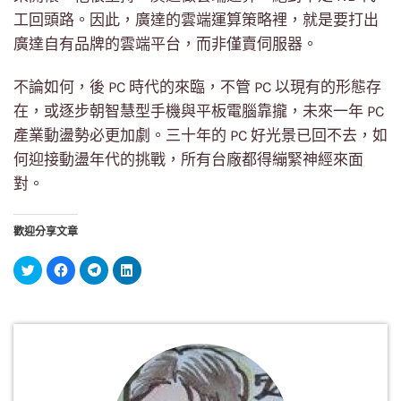
工回頭路。因此，廣達的雲端運算策略裡，就是要打出
廣達自有品牌的雲端平台，而非僅賣伺服器。
不論如何，後 PC 時代的來臨，不管 PC 以現有的形態存
在，或逐步朝智慧型手機與平板電腦靠攏，未來一年 PC
產業動盪勢必更加劇。三十年的 PC 好光景已回不去，如
何迎接動盪年代的挑戰，所有台廠都得繃緊神經來面
對。
歡迎分享文章
分
按
按
分
享
一
一
享
到
下
下
到
Twitter(在
以
以
LinkedIn(在
新
分
分
新
視
享
享
視
窗
至
到
窗
中
Facebook(在
Telegram(在
中
開
新
新
開
啟)
視
視
啟)
窗
窗
中
中
開
開