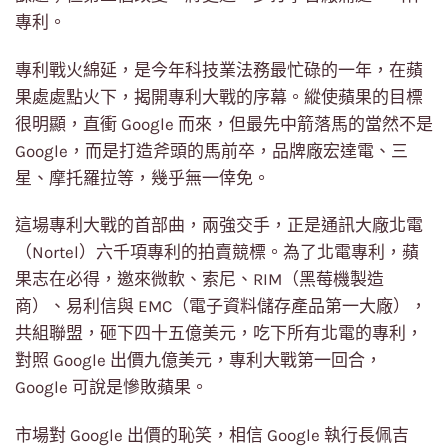
專利。
專利戰火綿延，是今年科技業法務最忙碌的一年，在蘋
果處處點火下，揭開專利大戰的序幕。縱使蘋果的目標
很明顯，直衝 Google 而來，但最先中箭落馬的當然不是
Google，而是打造斧頭的馬前卒，品牌廠宏達電、三
星、摩托羅拉等，幾乎無一倖免。
這場專利大戰的首部曲，兩強交手，正是通訊大廠北電
（Nortel）六千項專利的拍賣競標。為了北電專利，蘋
果志在必得，邀來微軟、索尼、RIM（黑莓機製造
商）、易利信與 EMC（電子資料儲存產品第一大廠），
共組聯盟，砸下四十五億美元，吃下所有北電的專利，
對照 Google 出價九億美元，專利大戰第一回合，
Google 可說是慘敗蘋果。
市場對 Google 出價的恥笑，相信 Google 執行長佩吉