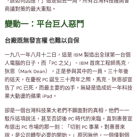
「該如何因應？」這是過去一周，所有台灣科技廠開會
商議對策的最大重點。
變動一：平台巨人惡鬥
台廠既無發言權 也難以自保
一九八一年八月十二日，這是 IBM 製造出全球第一台個
人電腦的日子，而「PC 之父」、IBM 首席工程師馬克．
狄恩（Mark Dean），正是參與其中的一員。三十年後
的這天，在慶祝 PC 誕生三十周年之際，馬克．狄恩卻宣
告了 PC 已死，而最主要的凶手，無疑是造成近一年科技
業大動盪的蘋果 iPad。
卻是一個台灣科技業大老們不願面對的真相，他們一一
駁斥這項說法，甚至否認後 PC 時代的來臨，直到惠普宣
布退出 PC 市場的那一刻：「切割 PC 事業，對惠普來
說，是公司轉型必要的開始。」原因無他，一個僅剩個