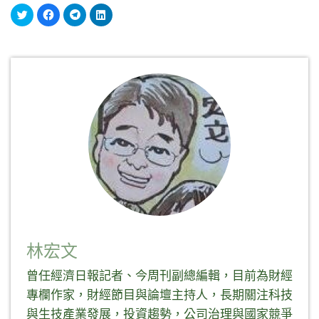
分
按
按
分
享
一
一
享
到
下
下
到
Twitter(在
以
以
LinkedIn(在
新
分
分
新
視
享
享
視
窗
至
到
窗
中
Facebook(在
Telegram(在
中
開
新
新
開
啟)
視
視
啟)
窗
窗
中
中
開
開
啟)
啟)
林宏文
曾任經濟日報記者、今周刊副總編輯，目前為財經
專欄作家，財經節目與論壇主持人，長期關注科技
與生技產業發展，投資趨勢，公司治理與國家競爭