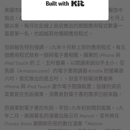
Built with Kit
美國市調機構 Flurry Analytics 在○九年十一月的報告中
指出，自從蘋果應用程式商店 App Store 於○八年七月上
線以來，每月在此線上商店推出的遊戲應用程式數量一
直是第一名，也超越其他種類應用程式。
但該報告特別強調，○九年十月新上架的應用程式，每五
個應用程式就有一個與電子書相關。蘋果的 iPhone 與
iPod Touch 的 三．五吋螢幕，以閱讀來說似乎太小﹝亞
馬遜（Amazon.com）的電子書閱讀器 Kindle 的螢幕是
六吋，索尼推出的是五吋﹞，但並不妨礙消費者將
iPhone 與 iPod Touch 當作電子閱讀裝置；這樣的資訊
其實是在告訴蘋果，消費者對電子書的需求已經來臨。
而蘋果對電子書的布局，早從○九年初就聞到風聲。○九
年二月，美國著名的漫畫出版公司 Marvel，宣布將在
iTunes Store 展開新形態的數位漫畫「Motion