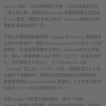
Gartner 估計，以全球智慧型手機一二年出貨量約在五．
二億支來計算，屆時全球 Android 手機銷售量可望突破
七二○○萬支，相當於未來三年內，Android 系統平台手
機銷售量增加將近十倍。
不僅在手機領域嶄露頭角，Google 的 Chrome 瀏覽器市
占率也不斷提升。根據 Net Applications○九年十二月初
的統計，在全球瀏覽器市占率中，Chrome 的市占率為
四．四％，超越蘋果 Safari 的四．三七％，成為全球第
三；次於微軟ＩＥ的六二．七％及 Mozilla 火狐
（Firefox）的二四．六一％。不過，長期居首的ＩＥ則
已處在下滑趨勢中，與曾占九成的高峰已有明顯差距。
產業情報網站 Computerworld 更預估，ＩＥ的市占率有
可能在二○一○年五月就跌破五○％。
也因 Google 的影響力越來越大，過去一向與
Wintel（微軟及英特爾）合作的台灣資訊業者，也開始