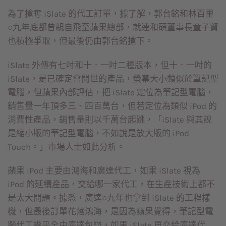
為了搶奪 iSlate 的代工訂單，據了解，郭台銘和林百里
○九年底都曾親自飛至蘋果總部，就連和碩董事長童子賢
也積極爭取，但最後仍由郭台銘搶下。
iSlate 外傳有七吋和十．一吋二種版本，但十．一吋的
iSlate，是已確定會問世的產品，螢幕大小類似於筆記型
電腦，但蘋果內部評估，把 iSlate 定位為筆記型電腦，
銷售量一年頂多三、四百萬台，但若定位為類似 iPod 的
消費性產品，銷售量則以千萬台起跳，「iSlate 與其說
是縮小版的筆記型電腦，不如說是放大版的 iPod
Touch。」市場人士如此分析。
蘋果 iPod 主要由鴻海和廣達代工，如果 iSlate 視為
iPod 的延續產品，交給哪一家代工，在生產技術上都不
是太大問題。據悉，廣達○九年也拿到 iSlate 的工程樣
機，但最後訂單花落鴻海，是因為蘋果覺得，筆記型電
腦代工幾乎全由廣達包辦，如果 iSlate 再交給廣達代