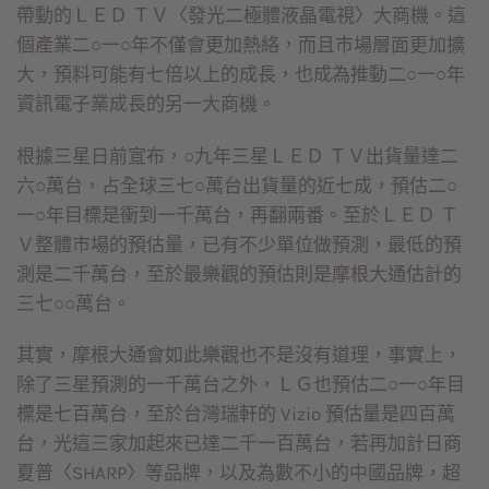
帶動的ＬＥＤ ＴＶ〈發光二極體液晶電視〉大商機。這
個產業二○一○年不僅會更加熱絡，而且市場層面更加擴
大，預料可能有七倍以上的成長，也成為推動二○一○年
資訊電子業成長的另一大商機。
根據三星日前宣布，○九年三星ＬＥＤ ＴＶ出貨量達二
六○萬台，占全球三七○萬台出貨量的近七成，預估二○
一○年目標是衝到一千萬台，再翻兩番。至於ＬＥＤ Ｔ
Ｖ整體市場的預估量，已有不少單位做預測，最低的預
測是二千萬台，至於最樂觀的預估則是摩根大通估計的
三七○○萬台。
其實，摩根大通會如此樂觀也不是沒有道理，事實上，
除了三星預測的一千萬台之外，ＬＧ也預估二○一○年目
標是七百萬台，至於台灣瑞軒的 Vizio 預估量是四百萬
台，光這三家加起來已達二千一百萬台，若再加計日商
夏普〈SHARP〉等品牌，以及為數不小的中國品牌，超