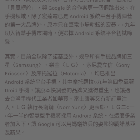
「見風轉舵」，與 Google 的合作案更一個個跳出來。在
手機領域，除了宏達電已是 Android 系統平台手機陣營
的第一大品牌外，原本只在筆電市場耕耘的宏碁，○九年
切入智慧手機市場時，便選擇 Android 系統平台初試啼
聲。
其實，目前全球除了諾基亞外，幾乎所有手機品牌如三
星〈Samsung〉、樂金〈ＬＧ〉、索尼愛立信〈Sony
Ericsson〉及摩托羅拉〈Motorola〉，均已推出
Android 系統平台手機，其中摩托羅拉○九年第四季靠著
Droid 手機，讓原本快凋萎的品牌又獲得重生，也讓過
去台灣手機代工業者如華寶、富士康等又有新訂單注
入。ＬＧ 執行長南鏞〈Nom Yung〉更表態，ＬＧ二○一
○年一半的智慧型手機將採用 Android 系統。在這麼多業
者加入下，讓 Google 可以用螞蟻雄兵的姿態迎戰諾基亞
及蘋果。