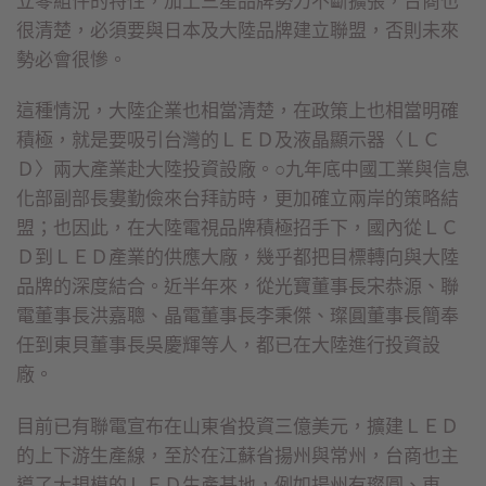
立零組件的特性，加上三星品牌勢力不斷擴張，台商也
很清楚，必須要與日本及大陸品牌建立聯盟，否則未來
勢必會很慘。
這種情況，大陸企業也相當清楚，在政策上也相當明確
積極，就是要吸引台灣的ＬＥＤ及液晶顯示器〈ＬＣ
Ｄ〉兩大產業赴大陸投資設廠。○九年底中國工業與信息
化部副部長婁勤儉來台拜訪時，更加確立兩岸的策略結
盟；也因此，在大陸電視品牌積極招手下，國內從ＬＣ
Ｄ到ＬＥＤ產業的供應大廠，幾乎都把目標轉向與大陸
品牌的深度結合。近半年來，從光寶董事長宋恭源、聯
電董事長洪嘉聰、晶電董事長李秉傑、璨圓董事長簡奉
任到東貝董事長吳慶輝等人，都已在大陸進行投資設
廠。
目前已有聯電宣布在山東省投資三億美元，擴建ＬＥＤ
的上下游生產線，至於在江蘇省揚州與常州，台商也主
導了大規模的ＬＥＤ生產基地，例如揚州有璨圓、東