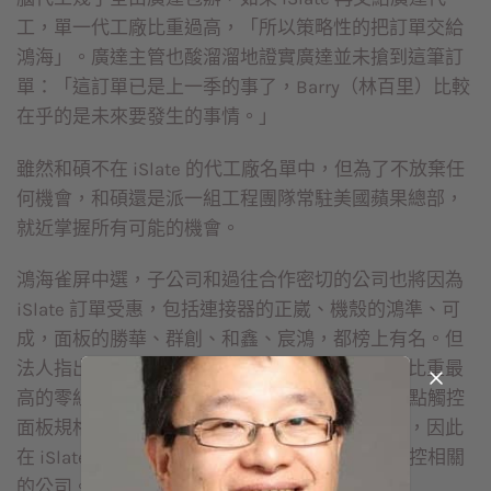
工，單一代工廠比重過高，「所以策略性的把訂單交給
鴻海」。廣達主管也酸溜溜地證實廣達並未搶到這筆訂
單：「這訂單已是上一季的事了，Barry（林百里）比較
在乎的是未來要發生的事情。」
雖然和碩不在 iSlate 的代工廠名單中，但為了不放棄任
何機會，和碩還是派一組工程團隊常駐美國蘋果總部，
就近掌握所有可能的機會。
鴻海雀屏中選，子公司和過往合作密切的公司也將因為
iSlate 訂單受惠，包括連接器的正崴、機殼的鴻準、可
成，面板的勝華、群創、和鑫、宸鴻，都榜上有名。但
法人指出，過去蘋果的產品結構中，占整體採購比重最
高的零組件是ＣＰＵ，約占一成，但 iSlate 對多點觸控
面板規格要求較高，可能會占到整體比重的二成，因此
在 iSlate 訂單中，受惠最大的族群應是面板及觸控相關
的公司。