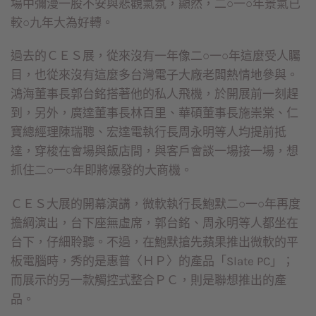
場中彌漫一股不安與悲觀氣氛，顯然，二○一○年景氣已
較○九年大為好轉。
過去的ＣＥＳ展，從來沒有一年像二○一○年這麼受人矚
目，也從來沒有這麼多台灣電子大廠老闆熱情地參與。
鴻海董事長郭台銘搭著他的私人飛機，於開展前一刻趕
到，另外，廣達董事長林百里、華碩董事長施崇棠、仁
寶總經理陳瑞聰、宏達電執行長周永明等人均提前抵
達，穿梭在會場與飯店間，與客戶會談一場接一場，想
抓住二○一○年即將爆發的大商機。
ＣＥＳ大展的開幕演講，微軟執行長鮑默二○一○年再度
擔綱演出，台下座無虛席，郭台銘、周永明等人都坐在
台下，仔細聆聽。不過，在鮑默搶先蘋果推出微軟的平
板電腦時，秀的是惠普〈ＨＰ〉的產品「Slate PC」；
而展示的另一款觸控式整合ＰＣ，則是聯想推出的產
品。