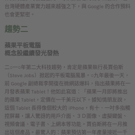
台灣硬體產業實力越來越強之下，與 Google 的合作預料
也會更緊密。
趨勢二
蘋果平板電腦
概念股繼續發光發熱
二○一○年第二大科技趨勢，肯定是蘋果執行長賈伯斯
（Steve Jobs）掀起的平板電腦風暴。○九年最後一天，
前 Google 副總裁李開復在微網誌爆料，指出蘋果將在一
月發表蘋果 Tablet！他如此寫道：「蘋果一月即將推出
的蘋果 Tablet，定價在一千美元以下。據知情朋友說，
這個 Tablet 長得像個較大的 iPhone，有十．一吋多指觸
控屏幕，讓人驚訝的用戶介面、３Ｄ圖像、虛擬鍵盤、
視頻會議、電子書、上網本等功能。賈伯斯將在一月推
出這個產品。最驚人的：蘋果預估第一年產量接近一千