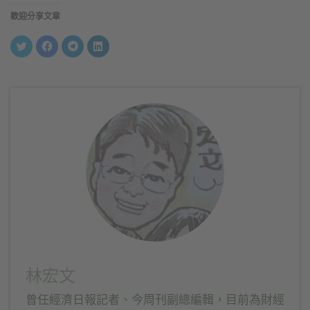
歡迎分享文章
分
按
按
分
享
一
一
享
到
下
下
到
Twitter(在
以
以
LinkedIn(在
新
分
分
新
視
享
享
視
窗
至
到
窗
中
Facebook(在
Telegram(在
中
開
新
新
開
啟)
視
視
啟)
窗
窗
中
中
開
開
啟)
啟)
林宏文
曾任經濟日報記者、今周刊副總編輯，目前為財經