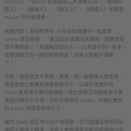
Comics」。Marvel 是美國前二大漫畫公司，《驚奇四
超人》、《蜘蛛人》、《綠巨人》、《鋼鐵人》等都是
Marvel 的代表漫畫。
有趣的是，賈伯斯早在○八年初的演講中，就曾對
Kindle 提出質疑：「產品的好或壞沒有關係，問題是民
眾不再閱讀了，美國有四成的人，○九年讀不到一本書。
這整個概念從一開始就有瑕疵，因為大家都不讀書
了。」
不過，這前後並不矛盾，畢竟，對一般普羅大眾來說，
看漫畫遠比看書來得更有吸引力，以電子漫畫作為
iSlate 進軍電子書的突破點，遠比跟著亞馬遜推電子書
更能迅速切入市場，而彩色螢幕的 iSlate，也遠比雙色
的 Kindle 來得更有吸引力。
雖然 iSlate 預定本月底才會現身，但已經讓全球資訊和
通訊大廠為之顫慄，沒有人會覺得賈伯斯這時候推出平