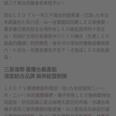
過三千萬台的機會本來就不小。
若以ＬＥＤ ＴＶ一年三千萬台的銷售量，已是○九年全
年銷量的七到八倍，以一台需要四百顆ＬＥＤ來換算，
需求量已是目前全台灣所有ＬＥＤ廠能提供的十倍左
右，但由於全球只有兩家ＭＯＣＶＤ機台（生產ＬＥＤ
磊晶的機器）的供應商，每年可以增加的機器設備就是
六、七百台，在產能擴充不及下，才造成ＬＥＤ如此缺
貨。
三星強勢 塞爆台廠產能
深度結合品牌 兩岸結盟制衡
ＬＥＤ ＴＶ塞爆產能的情況，從○九年延燒到二○一○
年，二○一○年的農曆春節，幾乎所有ＬＥＤ廠商都得加
班趕貨。但也因為三星占掉絕大部分的市場，也讓台商
幾乎成為三星供應鏈的衛星廠，以三星過去向來自行建