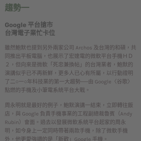
趨勢一
Google 平台搶市
台灣電子業忙卡位
雖然鮑默也提到另外兩家公司 Archos 及台灣的和碩，共
同推出平板電腦，也展示了宏達電的微軟平台手機ＨＤ
２，但向來是微軟「死忠兼換帖」的台灣業者，鮑默的
演講似乎已不再新鮮，更多人已心有所屬，以行動證明
了二○一○年科技業的第一大趨勢──由 Google〈谷歌〉
點燃的手機及小筆電系統平台大戰。
周永明就是最好的例子，鮑默演講一結束，立即轉往飯
店，與 Google 負責手機事業的工程副總裁魯賓（Andy
Rubin）會面。過去以發展微軟系統平台起家的周永
明，如今身上一定同時帶著兩款手機，除了微軟手機
外，他更愛強調的是「新歡」Google 手機。