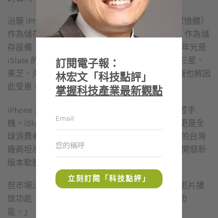
沿襲 iPhone 和 iTouch 使用 Nand Flash〈快閃記憶體〉
作為儲存裝置的設計，iSlate 也將以 Nand Flash 作為儲
存設備，以每台 iSlate 內建一二八ＧＢ預估，明年光是
iSlate 的需求量就足以吃掉三星一整季的產能，三星、
訂閱電子報：
東芝、海力士，這三家 Nand Flash 的主要供應廠也將因
林宏文「科技點評」
此受惠。
掌握科技產業最新觀點
iPhone 沒有了 APP Store，就只是一台普通的觸控手
機。iSlate 將帶來哪一種應用和新的商業模式？更是全
球消費者關切的議題；不過，一家負責應用開發的台灣
廠商坦承：「目前並未收到蘋果通知要為 iSlate 開發新
版本軟體。」
立刻訂閱「科技點評」
但市場法人評估：「iSlate 應該會主打電子書和影片播
放功能，另外 APP Store 的遊戲應該也會是主打功
能。」