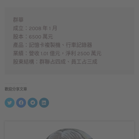
群華
成立：2008 年 1 月
股本：6500 萬元
產品：記憶卡複製機、行車記錄器
業績：營收 1.01 億元，淨利 2500 萬元
股東結構：群聯占四成、員工占三成
歡迎分享文章
分
按
按
分
享
一
一
享
到
下
下
到
Twitter(在
以
以
LinkedIn(在
新
分
分
新
視
享
享
視
窗
至
到
窗
中
Facebook(在
Telegram(在
中
開
新
新
開
啟)
視
視
啟)
窗
窗