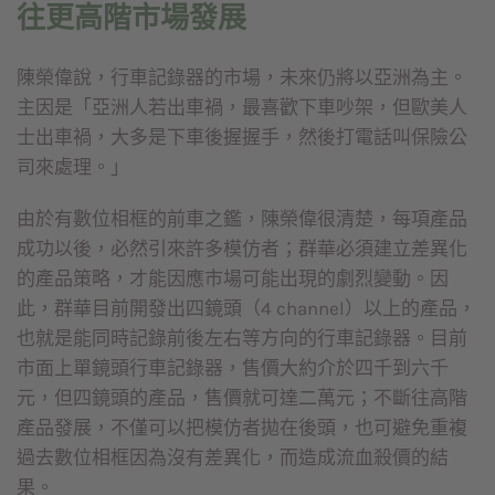
往更高階市場發展
陳榮偉說，行車記錄器的市場，未來仍將以亞洲為主。
主因是「亞洲人若出車禍，最喜歡下車吵架，但歐美人
士出車禍，大多是下車後握握手，然後打電話叫保險公
司來處理。」
由於有數位相框的前車之鑑，陳榮偉很清楚，每項產品
成功以後，必然引來許多模仿者；群華必須建立差異化
的產品策略，才能因應市場可能出現的劇烈變動。因
此，群華目前開發出四鏡頭（4 channel）以上的產品，
也就是能同時記錄前後左右等方向的行車記錄器。目前
市面上單鏡頭行車記錄器，售價大約介於四千到六千
元，但四鏡頭的產品，售價就可達二萬元；不斷往高階
產品發展，不僅可以把模仿者拋在後頭，也可避免重複
過去數位相框因為沒有差異化，而造成流血殺價的結
果。