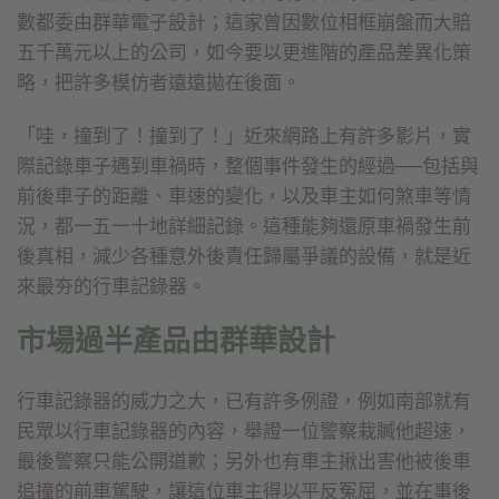
數都委由群華電子設計；這家曾因數位相框崩盤而大賠
五千萬元以上的公司，如今要以更進階的產品差異化策
略，把許多模仿者遠遠拋在後面。
「哇，撞到了！撞到了！」近來網路上有許多影片，實
際記錄車子遇到車禍時，整個事件發生的經過──包括與
前後車子的距離、車速的變化，以及車主如何煞車等情
況，都一五一十地詳細記錄。這種能夠還原車禍發生前
後真相，減少各種意外後責任歸屬爭議的設備，就是近
來最夯的行車記錄器。
市場過半產品由群華設計
行車記錄器的威力之大，已有許多例證，例如南部就有
民眾以行車記錄器的內容，舉證一位警察栽贓他超速，
最後警察只能公開道歉；另外也有車主揪出害他被後車
追撞的前車駕駛，讓這位車主得以平反冤屈，並在事後