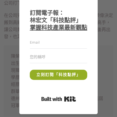
公司打下更好的基礎。
訂閱電子報：
在公司完成減資增資等工作後，一○年六月，陳榮偉決定
林宏文「科技點評」
搬到高鐵新竹站附近的大樓，希望找到更多研發高手，
掌握科技產業最新觀點
讓公司競爭力更為提升。短短三年內，群華跌倒後再出
發，也足以稱為台灣電子業的奇蹟之一了。
陳榮偉
出生：1974 年
現職：群華電子董事長兼總經理
立刻訂閱「科技點評」
學歷：交大電機與控制工程系、研究所
經歷：群聯多媒體事業部經理
群華研發副總
Built with Kit
德州儀器數位訊號處理器（DSP）應用競賽兩屆
冠軍