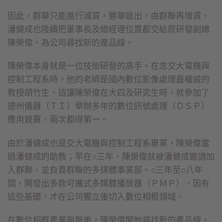
因此，群華只能進行減資，勝華退出，由群聯再增資，
潘健成也陸續把董事長及總經理位置都交給原研發副總
陳榮偉，為公司尋找新的產品線。
陳榮偉本身就是一位技術研發的高手，在念交大電機與
控制工程系時，他的老師是國內數位影像處理最權威的
教授胡竹生。這讓陳榮偉在大四及研究生時，就參加了
德州儀器（ＴＩ）舉辦多年的數位訊號處理（ＤＳＰ）
應用競賽，兩次都得第一。
由於潘健成也是交大電機與控制工程系畢業，陳榮偉當
過潘健成的助教；早在○三年，陳榮偉就被潘健成邀請加
入群聯，並負責群聯的多媒體事業部。○三年至○八年
間，開發出多款可攜式多媒體播放器（ＰＭＰ），因有
這些基礎，才在公司獨立後切入數位相框領域。
在數位相框產業崩盤後，陳榮偉開始尋找新的產品線。