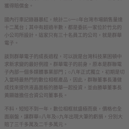
獲得賠償金。
國內行車記錄器暴紅，統計二○一○年台灣市場銷售量達
十二萬台；其中有超過半數，都是委託一家位於竹北的
小公司所設計。這家只有三十名員工的公司，就是群華
電子。
談到群華電子的成長過程，可以說是台灣科技業困頓中
求新求變的最好例證。群華電子的前身，原本是群聯電
子內部一個多媒體事業部門；○八年正式獨立，初期是切
入當時最熱門的數位相框產品，因此，群聯董事長潘健
成找來提供液晶面板的勝華一起投資，並由勝華董事長
黃顯雄擔任合資公司董事長。
不料，短短不到一年，數位相框就盛極而衰，價格也全
面崩盤，讓群華○八年及○九年出現大筆的虧損，分別大
賠了三千多萬及二千多萬元。