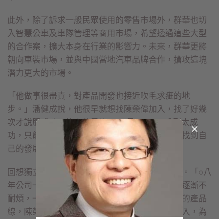
此外，除了訴求一般民眾使用的零售市場外，群華也切
入智慧公車及車隊管理等商用市場，希望透過這些大型
的合作案，擴大本身在行業的影響力。未來，群華更將
朝向車裝市場，並與中國當地汽車品牌合作，搶攻這塊
潛力更大的市場。
「他做事很盡責，對產品開發也接近吹毛求疵的地
步。」潘健成說，他很早就想找陳榮偉加入，找了好幾
次才說服成功；後來蘋果的 iPod 及 iPhone 系列太成
功，只能忍痛把多媒體部門獨立出來，如今群華找到自
己的發展方向，確實相當不容易。
回想獨立創業的這三年，陳榮偉有相當多的感觸。「○八
年公司一成立，就面臨每月虧損的情況，員工也逐漸不
耐煩，一個個離開。」如今，好不容易又建立新的產品
線，陳榮偉格外地珍惜，也希望號召更多好手加入，為