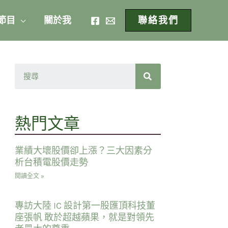
 節目
關於我
聯絡我們
熱門文章
業績大壞股價卻上漲？三大因素分
析台積電股價走勢
閱讀全文 »
專訪大陸 IC 設計第一股匯頂科技董
座張帆 敢於超越蘋果，就是對領先