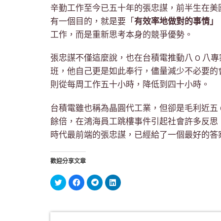
辛勤工作至今已五十年的張忠謀，前半生在美
有一個目的，就是要「
有效率地做對的事情」
工作，而是重新思考本身的競爭優勢。
張忠謀不僅這麼說，也在台積電推動八 O 八
班，他自己更是如此奉行，儘量減少不必要的
則從每周工作五十小時，降低到四十小時。
台積電雖也稱為晶圓代工業，但卻是毛利近五 
餘倍，在鴻海員工跳樓事件引起社會許多反思
時代最前端的張忠謀，已經給了一個最好的答
歡迎分享文章
分
按
按
分
享
一
一
享
到
下
下
到
Twitter(在
以
以
LinkedIn(在
新
分
分
新
視
享
享
視
窗
至
到
窗