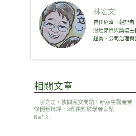
中
Facebook(在
Telegram(在
中
開
新
新
開
啟)
視
視
啟)
林宏文
窗
窗
中
中
開
開
曾任經濟日報記者
啟)
啟)
財經節目與論壇主
趨勢，公司治理與
相關文章
一字之差，攸關國安問題！新版生醫產業
條例惹批評，3理由點破學者盲點
閱讀全文 »