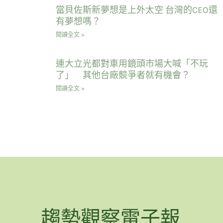
當貝佐斯新夢想是上外太空 台灣的CEO還
有夢想嗎？
閱讀全文 »
連大立光都對車用鏡頭市場大喊「不玩
了」 其他台廠競爭者就有機會？
閱讀全文 »
趨勢觀察電子報