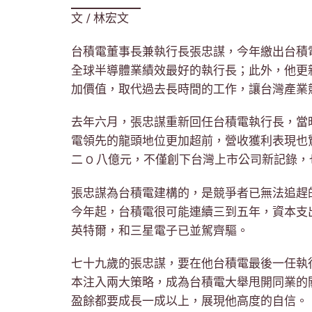
文 / 林宏文
台積電董事長兼執行長張忠謀，今年繳出台積
全球半導體業績效最好的執行長；此外，他更
加價值，取代過去長時間的工作，讓台灣產業
去年六月，張忠謀重新回任台積電執行長，當
電領先的龍頭地位更加超前，營收獲利表現也
二 O 八億元，不僅創下台灣上市公司新記錄
張忠謀為台積電建構的，是競爭者已無法追趕
今年起，台積電很可能連續三到五年，資本支出
英特爾，和三星電子已並駕齊驅。
七十九歲的張忠謀，要在他台積電最後一任執
本注入兩大策略，成為台積電大舉甩開同業的
盈餘都要成長一成以上，展現他高度的自信。