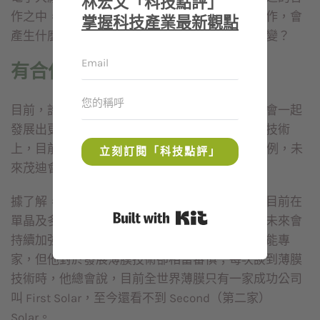
林宏文「科技點評」
作之中，最值得關注的還是，到底兩家公司的合作，會
掌握科技產業最新觀點
產生什麼化學變化？又會對產業造成哪些重大改變？
有合作 也有自己的路
目前，許多產業觀察家最關心的，還是雙方是否會一起
發展出更新的太陽能技術；尤其是在薄膜太陽能技術
上，目前全世界僅有美商 First Solar 一個成功案例，未
立刻訂閱「科技點評」
來茂迪會不會也切入這個產業？
據了解，台積電與茂迪目前已有共識，由於茂迪目前在
Built with Kit
單晶及多晶的晶體系產品領域，競爭力已很強，未來會
持續加強發展。至於左元淮本人早期是薄膜太陽能專
家，但他對於發展薄膜技術卻相當審慎；每次談到薄膜
技術時，他總會說，目前全世界薄膜只有一家成功公司
叫 First Solar，至今還看不到 Second（第二家）
Solar。