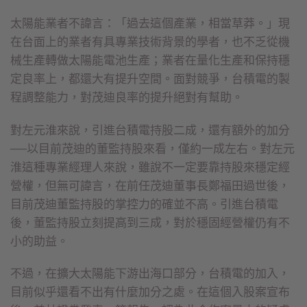
太陽能業者不諱言：「過去這個產業，相當草莽。」現
在台面上的業者有具專業技術背景的學者，也不乏從機
械生產轉做太陽能電池生產；業者在量化生產和保持穩
定良率上，都還大有提升空間。面對競爭，台積電的製
程調整能力，對茂迪良率的提升絕對有幫助。
對左元淮來說，引進台積電持股二成，還有額外的加分
──以目前茂迪的董監持股來看，僅約一成左右。對左元
淮這種專業經理人來說，雖說不一定要靠持股來穩定經
營權，但無可諱言，在前任茂迪董事長鄭福田過世後，
目前茂迪董監持股的掌控力的確並不高。引進台積電
後，董監持股立刻提高到三成，對於穩固經營權仍有不
小的助益。
不過，在擴大太陽能下游出海口部分，台積電的加入，
目前似乎還看不出有什麼加分之處。在這個入股案宣布