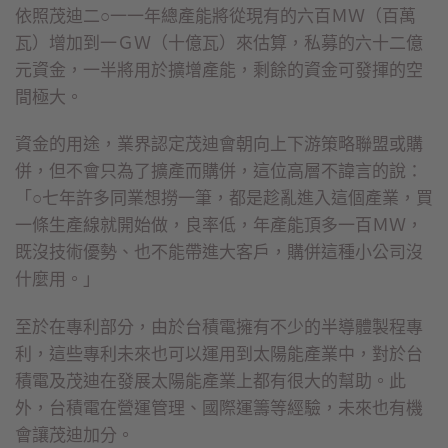
依照茂迪二○一一年總產能將從現有的六百ＭＷ（百萬
瓦）增加到一ＧＷ（十億瓦）來估算，私募的六十二億
元資金，一半將用於擴增產能，剩餘的資金可發揮的空
間極大。
資金的用途，業界認定茂迪會朝向上下游策略聯盟或購
併，但不會只為了擴產而購併，這位高層不諱言的說：
「○七年許多同業想撈一筆，都是趁亂進入這個產業，買
一條生產線就開始做，良率低，年產能頂多一百ＭＷ，
既沒技術優勢、也不能帶進大客戶，購併這種小公司沒
什麼用。」
至於在專利部分，由於台積電擁有不少的半導體製程專
利，這些專利未來也可以運用到太陽能產業中，對於台
積電及茂迪在發展太陽能產業上都有很大的幫助。此
外，台積電在營運管理、國際運籌等經驗，未來也有機
會讓茂迪加分。