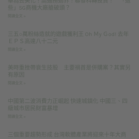
華為去美化！高通撈過界！聯發科轉投資！ 「這
些」5G商機大廠搶破頭？
閱讀全文 »
三五○萬粉絲造就的遊戲獲利王 Oh Ｍy Ｇod! 去年
ＥＰＳ高達八十二元
閱讀全文 »
美時重挫帶衰生技股 主要禍首是併購案？其實另
有原因
閱讀全文 »
中國第二波消費力正崛起 快速城鎮化 中國三、四
級城市居民財富暴增
閱讀全文 »
三個重要趨勢形成 台灣軟體產業將迎來十年大商