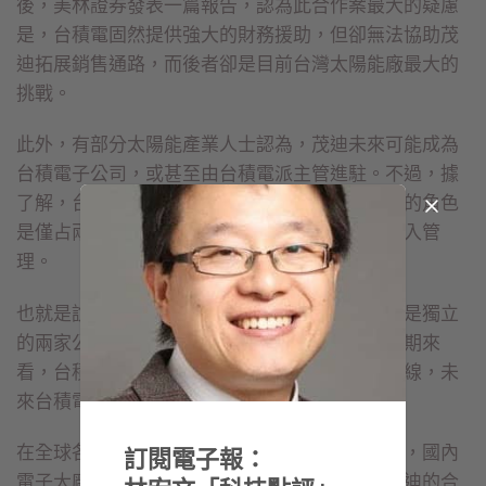
後，美林證券發表一篇報告，認為此合作案最大的疑慮
是，台積電固然提供強大的財務援助，但卻無法協助茂
迪拓展銷售通路，而後者卻是目前台灣太陽能廠最大的
挑戰。
此外，有部分太陽能產業人士認為，茂迪未來可能成為
台積電子公司，或甚至由台積電派主管進駐。不過，據
了解，台積電希望維持茂迪的獨立發展，台積電的角色
是僅占兩席董事的大股東，並不會干涉或派員介入管
理。
也就是說，至少未來三年內，茂迪與台積電依然是獨立
的兩家公司，各自有太陽能發展的規畫方向；長期來
看，台積電透過這件合作案，可加速縮短學習曲線，未
來台積電仍會自己發展太陽能事業。
在全球各國均把綠能產業視為未來最重要的產業，國內
訂閱電子報：
電子大廠也紛紛跳進太陽能產業；在台積電與茂迪的合