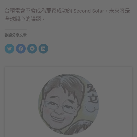
台積電會不會成為那家成功的 Second Solar，未來將是
全球關心的議題。
歡迎分享文章
分
按
按
分
享
一
一
享
到
下
下
到
Twitter(在
以
以
LinkedIn(在
新
分
分
新
視
享
享
視
窗
至
到
窗
中
Facebook(在
Telegram(在
中
開
新
新
開
啟)
視
視
啟)
窗
窗
中
中
開
開
啟)
啟)