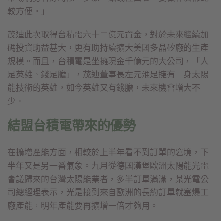
較方便。」
茂迪此次取得台積電六十二億元資金，對於未來繼續加
碼投資助益甚大，更有助持續擴大美國多晶矽廠的生產
規模。而且，台積電是坐擁現金千億元的大公司，「人
是英雄、錢是膽」，茂迪董事長左元淮是擁有一身太陽
能技術的英雄，如今英雄又有錢膽，未來機會增大不
少。
結盟台積電帶來的優勢
在擴增產能方面，相較於上半年看不到訂單的窘境，下
半年又是另一番氣象。九月從德國漢堡歐洲太陽能光電
會議歸來的台灣太陽能業者，多半訂單滿滿，某光電公
司總經理表示，光是接到來自歐洲的長約訂單就塞爆工
廠產能，明年產能要再擴增一倍才夠用。