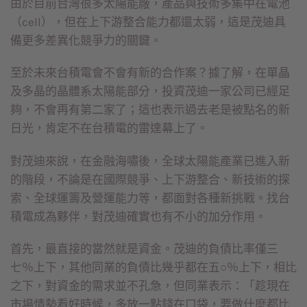
由於目前台灣很多太陽能廠，產品與技術多集中在電池
（cell），但在上下游整合能力都還太弱，這是茂迪具
備更多差異化競爭力的關鍵。
至於未來台積電會不會有新的合作案？據了解，在單晶
及多晶的晶體系太陽能部分，投資茂迪一家公司已經足
夠，不會再有第二家了；這也表示過去老是被點名的新
日光，肯定不在台積電的雷達幕上了。
對茂迪來說，在金融海嘯後，全球太陽能產業已進入新
的階段，不論是在國際競爭、上下游整合、新技術的探
索、全球運籌及營運能力等，都面對各種新挑戰。找台
積電成為夥伴，對茂迪確實也有不小的加分作用。
首先，最直接的當然就是資金。茂迪的負債比率僅三
七％上下，其他同業的負債比幾乎都在五○％上下，相比
之下，對資金的需求並不孔急，但同業表示：「趁現在
市場情勢看好時候，多放一點錢在口袋，要做什麼都比