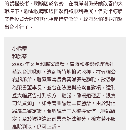
的製程技術，明顯居於弱勢，在兩岸關係持續改善的大
環境下，聯電收購和艦固然料將順利進展，但對半導體
業者投資大陸的其他相關措施解禁，政府恐怕得要加緊
出台才行了。
小檔案
和艦案
2005 年 2 月和艦案爆發，當時和艦總經理徐建
華返台述職時，遭到新竹地檢署收押。在竹檢公
布起訴前，聯電董事長曹興誠緊急辭職，改受聘
為榮譽董事長，並曾在法庭與檢察官對槓，還刊
登大幅廣告批判檢方「纏訟、像黑道砸店、浪費
司法資源」。如今曹興誠經二審勝訴，由於背信
罪屬二審定讞，曹興誠等三人被控背信已無罪確
定；至於被控違反商業會計法部分，檢方若不服
高院判決，仍可上訴。