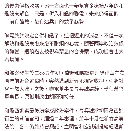
的優惠價格收購，另一方面也一舉幫資金凍結八年的和
艦股東解套。只是，併入和艦的聯電，未來仍得面對
「前有強敵、後有追兵」的競爭態勢。
聯電終於決定合併和艦了，這個遲來的消息，不僅一次
解決和艦股東愈來愈不耐煩的心境，隨著兩岸政治氣候
的轉變，這項過去被視為禁忌的合併案，成功機會也大
為增加。
和艦案發生於二○○五年初，當時和艦總經理徐建華在農
曆年前返台述職時，突然遭到新竹地檢署收押，引起社
會軒然大波，之後，聯電董事長曹興誠請辭，轉任榮譽
董事長，原職則改由胡國強接任。
和艦西進案最後演變成政治案件，曹興誠當初因為西進
衍生的背信官司，經過二年審理，前年十月在新竹高等
法院二審，仍維持曹興誠、宣明智和宏誠創投總經理鄭