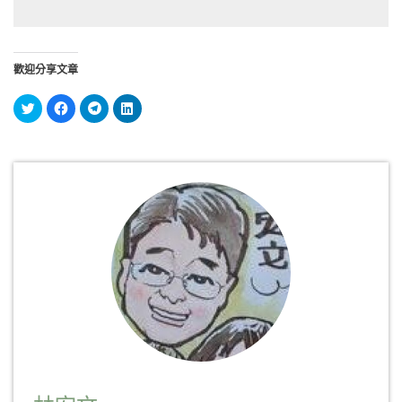
歡迎分享文章
分
按
按
分
享
一
一
享
到
下
下
到
Twitter(在
以
以
LinkedIn(在
新
分
分
新
視
享
享
視
窗
至
到
窗
中
Facebook(在
Telegram(在
中
開
新
新
開
啟)
視
視
啟)
窗
窗
中
中
開
開
啟)
啟)