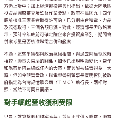
方仍上訴中；加上經濟部投審會也指出，依據大陸地區
投資晶圓廠審查及監督作業要點，政府在民國九十四年
底前核准三家業者取得許可函，已分別由台積電、力晶
及茂德取得，三個名額已滿。對此，經濟部長尹啟銘表
示，預計今年底前可確定陸企來台投資產業別，期間會
併案考量是否核准聯電合併和艦案。
不過，這些爭議都與政治氣候相關，與過去阿扁執政時
相較，聯電與當局的關係，如今已出現明顯變化。當年
和艦案是阿扁總統任內的大案，曹興誠被綠營視為一大
寇，但如今藍營當政，聯電榮譽副董事長宣明智則被政
府指定為台灣記憶體公司〈ＴＭＣ〉執行長，兩相對
照，當然不可同日而語。
對手崛起營收獲利受限
只是，就算整個和艦案落幕，並且正式併入聯電，聯電