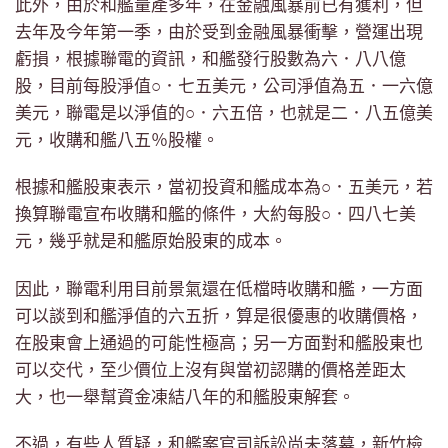
此外，由於和艦量產多年，在金融風暴前已有獲利，但
去年及今年第一季，由於受到金融風暴衝擊，營運出現
虧損，根據聯電的資訊，和艦發行股數為六．八八億
股，目前每股淨值○．七五美元，公司淨值為五．一六億
美元，聯電是以淨值的○．六五倍，也就是二．八五億美
元，收購和艦八五％股權。
根據和艦股東表示，當初投資和艦成本為○．五美元，若
換算聯電宣布收購和艦的條件，大約每股○．四八七美
元，幾乎就是和艦原始股東的成本。
因此，聯電利用目前景氣還在低檔時收購和艦，一方面
可以談到和艦淨值的六五折，算是很優惠的收購價格，
在股東會上通過的可能性極高；另一方面對和艦股東也
可以交代，至少價位上沒有與當初認購的價格差距太
大，也一舉幫資金凍結八年的和艦股東解套。
不過，有些人質疑，和艦案官司訴訟尚未落幕，新竹檢