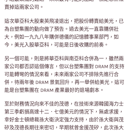
賣掉這兩家公司。
這次華亞科大股東英飛凌退出，把股份轉賣給美光，已
為台塑集團的動向做了預告。過去美光一直靠購併壯
大，例如一九九八年購併德儀的記憶體事業部門，如
今，美光入股華亞科，可能是日後收購的前奏。
另一個可能，則是將華亞科與南亞科合併為一，雖然兩
家公司都否認這個傳言，但以台塑集團對 DRAM 的支持
可能轉彎的情況來看，未來兩家公司不排除先進行合
併，待兩年後 DRAM 景氣回升，再一舉併給美光，這可
能是台塑集團在 DRAM 產業最好的退場劇本。
至於財務情況向來不佳的茂德，在技術來源韓國海力士
第三季虧損高達十二．七億美元的情況下，無處求援，
幸好金士頓總裁孫大衛決定強力支持，由於孫大衛與茂
矽及茂德長期往來密切，早期就曾金援茂矽，此次孫大