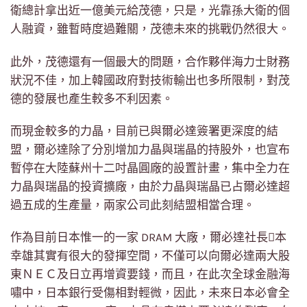
衛總計拿出近一億美元給茂德，只是，光靠孫大衛的個
人融資，雖暫時度過難關，茂德未來的挑戰仍然很大。
此外，茂德還有一個最大的問題，合作夥伴海力士財務
狀況不佳，加上韓國政府對技術輸出也多所限制，對茂
德的發展也產生較多不利因素。
而現金較多的力晶，目前已與爾必達簽署更深度的結
盟，爾必達除了分別增加力晶與瑞晶的持股外，也宣布
暫停在大陸蘇州十二吋晶圓廠的設置計畫，集中全力在
力晶與瑞晶的投資擴廠，由於力晶與瑞晶已占爾必達超
過五成的生產量，兩家公司此刻結盟相當合理。
作為目前日本惟一的一家 DRAM 大廠，爾必達社長本
幸雄其實有很大的發揮空間，不僅可以向爾必達兩大股
東ＮＥＣ及日立再增資要錢，而且，在此次全球金融海
嘯中，日本銀行受傷相對輕微，因此，未來日本必會全