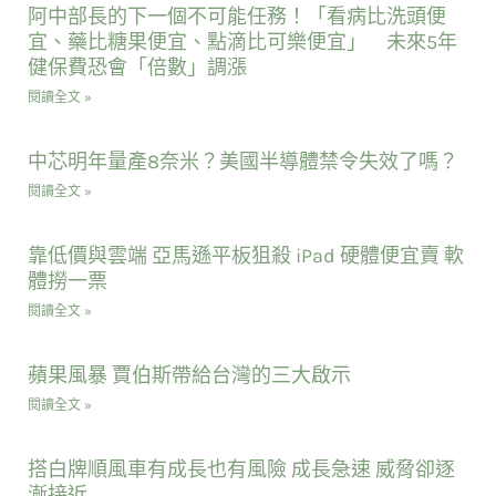
阿中部長的下一個不可能任務！「看病比洗頭便
宜、藥比糖果便宜、點滴比可樂便宜」 未來5年
健保費恐會「倍數」調漲
閱讀全文 »
中芯明年量產8奈米？美國半導體禁令失效了嗎？
閱讀全文 »
靠低價與雲端 亞馬遜平板狙殺 iPad 硬體便宜賣 軟
體撈一票
閱讀全文 »
蘋果風暴 賈伯斯帶給台灣的三大啟示
閱讀全文 »
搭白牌順風車有成長也有風險 成長急速 威脅卻逐
漸接近