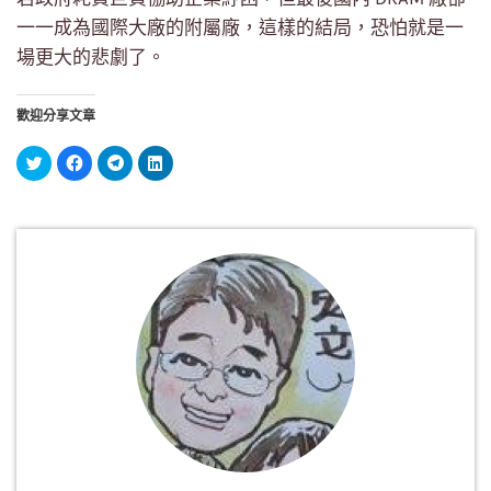
一一成為國際大廠的附屬廠，這樣的結局，恐怕就是一
場更大的悲劇了。
歡迎分享文章
分
按
按
分
享
一
一
享
到
下
下
到
Twitter(在
以
以
LinkedIn(在
新
分
分
新
視
享
享
視
窗
至
到
窗
中
Facebook(在
Telegram(在
中
開
新
新
開
啟)
視
視
啟)
窗
窗
中
中
開
開
啟)
啟)