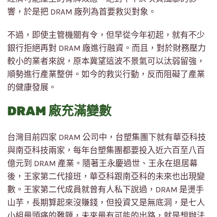
響，於是把 DRAM 廠列為首要救災對象。
不過，即使主管機關有令，但早從今年初起，就有不少
銀行拒絕再對 DRAM 廠進行融資。而且，對於財務壓力
較小的業者來說，原本冀望這波不景氣可以汰弱留強，
順勢進行產業整併。如今的救災行動，反而阻礙了產業
的健康發展。
DRAM 廠充滿變數
台灣目前四家 DRAM 公司中，台塑集團下就有華亞科技
與南亞科技兩家，每年台塑集團都要投入近六百至八百
億元到 DRAM 產業。隨著王永慶過世、王永在退居幕
後，王家第二代接班，華亞科跟南亞科的未來也出現變
數。王家第二代成員就曾有人私下說過，DRAM 是燙手
山芋，長期算起來沒賺錢，但投資又是無底洞，是七人
小組最頭痛的難題，未來最有可能的出路，就是想辦法