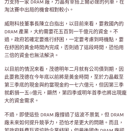
力支持一家 DRAM 廠，力晶有幸搭上爾必達的列車，在
淘汰賽中出局的機會相對較小。
威剛科技董事長陳立白指出，以目前來看，要救國內的
DRAM 產業，大約需要花五百到一千億元的資金。不
過，政府若確定要進行紓困，一定要考慮到時機點，要
在紓困的黃金時間內完成，否則過了這段時間，恐怕用
三倍的資金也無法解決。
以目前的情況來看，茂德明年二月就有公司債到期，因
此要救茂德在今年底以前將是黃金時間，至於力晶截至
第三季底的現金與約當現金約一七六億元，但因第三季
就虧損一五○億元，顯然，第四季或明年首季也將出現龐
大的資金需求。
不過，即使這些 DRAM 廠撐過了這波不景氣，但 DRAM
廠未來如何提升競爭力，恐怕才是更大的問題。而且，
若政府耗費巨資協助企業紓困，但最後國內 DRAM 廠卻