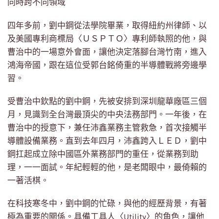
同時跨不同領域
四年多前，劉中鋼從法學院畢業，取得紐約州律師、以
及美國專利商標局〈ＵＳＰＴＯ〉專利師執照的他，與
曹治中的一場意外會面，讓他決定落腳台灣竹南，進入
鴻海帝國，跟在這位受郭台銘倚重的半導體戰將旁邊學
習。
受曹治中欽點的劉中鋼，先被安排到深圳龍華廠區三個
月，見識到全台灣最頂尖的中央法務部門。一年後，在
曹治中的授意下，兼任沛鑫業務主管救急，首次接觸半
導體設備業務。直到去年四月，沛鑫跨入ＬＥＤ，劉中
鋼扛起成立除中國區外業務部門的重任，從業務到助
理，一一面試。年紀輕輕的他，是老闆眼中，最倚賴的
一著活棋。
在科技寒冬中，劉中鋼的忙碌，與他的經歷背景，有著
極為重要的關係。具備工具人〈Utility〉的角色，讓他