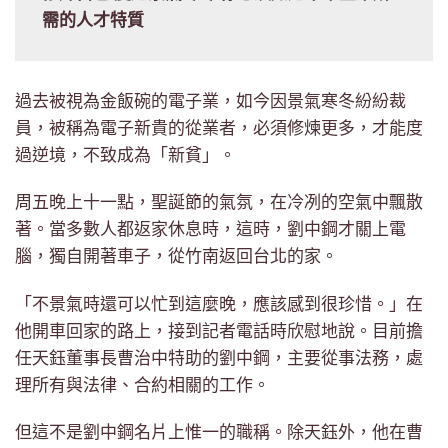
需的人才特質
過去被視為金飯碗的電子業，如今因景氣寒冬紛紛裁
員，被稱為電子新貴的從業者，必須修煉更多，才能度
過逆境，不致成為「新貧」。
周五晚上十一點，聖誕節的氣氛，在冷冽的空氣中飄散
著。當多數人都返家休息時，這時，劉中鋼才關上電
腦，獨自開著車子，從竹南返回台北的家。
「不景氣時還可以忙到這麼晚，應該感到很珍惜。」在
他開車回家的路上，接到記者電話時欣慰地說。目前擔
任天鈺董事長曹治中特助的劉中鋼，主要從事法務，處
理所有與法律、合約相關的工作。
但這不是劉中鋼名片上惟一的職稱。除天鈺外，他在曹