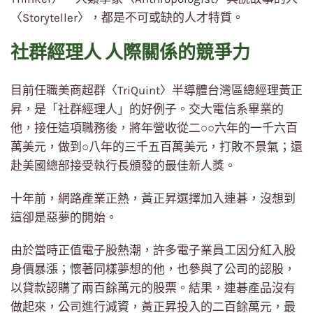
〈Storyteller〉，都是不可或缺的人才特質。
社群經理人 人際關係的競爭力
目前任職美商超群〈TriQuint〉半導體台灣區總經理黃正
昇，是「社群經理人」的好例子。交大電信系畢業的
他，接任這項職務後，將年營收從二○○六年的一千六百
萬美元，做到○八年的三千五百萬美元，打敗不景氣；還
赴美國總部接受執行長頒發的最佳新人獎。
十年前，網路產業正熱，黃正昇選擇加入連碁，沒想到
這卻是惡夢的開始。
由於當時正值電子股熱潮，許多電子業員工因分紅入股
身價暴漲；懷著同樣夢想的他，也參與了公司的認股，
以貸款認購了兩百餘萬元的股票。結果，連碁產品沒有
做起來，公司進行減資，黃正昇投入的二百餘萬元，最