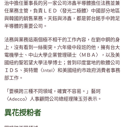
治中擔任董事長的另一家公司沛鑫半導體擔任法務並兼
任業務主管，負責ＬＥＤ〈發光二極體〉中國部分地區
與韓國的銷售業務。天鈺與沛鑫，都是郭台銘手中跨足
半導體的重要公司。
法務與業務這兩個極不相干的工作內容，在劉中鋼的身
上，沒有看到一絲衝突。六年級中段班的他，擁有台大
電機學士、中山大學企業管理碩士〈ＭＢＡ〉，以及美
國紐約聖若望大學法學博士；曾到印度當地的軟體公司
ＩＤＳ、英特爾〈Intel〉和美國紐約市政府消費者事務
部工作。
「要橫跨三種不同領域，確實不容易。」藝珂
〈Adecco〉人事顧問公司總經理陳玉芬表示。
異花授粉者