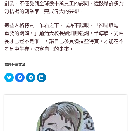
創業，不僅受到全球數十萬員工的認同，還鼓勵許多資
源拮据的創業家，完成偉大的夢想。
這些人格特質，乍看之下，或許不起眼，「卻是職場上
重要的關鍵。」前清大校長劉炯朗強調，半導體、光電
長才已經不是惟一，讓自己多具備這些特質，才能在不
景氣中生存，決定自己的未來。
歡迎分享文章
分
按
按
分
享
一
一
享
到
下
下
到
Twitter(在
以
以
LinkedIn(在
新
分
分
新
視
享
享
視
窗
至
到
窗
中
Facebook(在
Telegram(在
中
開
新
新
開
啟)
視
視
啟)
窗
窗
中
中
開
開
啟)
啟)