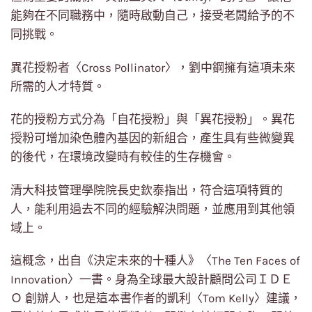
能夠在不同職務中，隨時啟動自己，接受老闆給予的不
同挑戰。
異花授粉者〈Cross Pollinator〉，劉中鋼擁有這項未來
所需的人才特質。
花的授粉方式分為「自花授粉」與「異花授粉」。異花
授粉可增加染色體內基因的新組合，產生具有些微變異
的後代，在環境改變時有較佳的生存機會。
清大科技管理學院院長史欽泰指出，符合這項特質的
人，能利用過去不同的經驗解決問題，並應用到其他領
域上。
這概念，出自《決定未來的十種人》〈The Ten Faces of
Innovation〉一書。身為全球最大設計顧問公司ＩＤＥ
Ｏ 創辦人，也是這本書作者的凱利〈Tom Kelly〉建議，