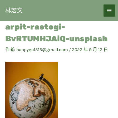
林宏文
arpit-rastogi-
BvRTUMHJAiQ-unsplash
作者:
happygo1515@gmail.com
/
2022 年 9 月 12 日