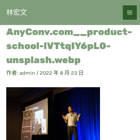
林宏文
AnyConv.com__product-
school-lVTtqIY6pL0-
unsplash.webp
作者:
admin
/
2022 年 8 月 23 日