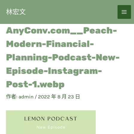
林宏文
AnyConv.com__Peach-
Modern-Financial-
Planning-Podcast-New-
Episode-Instagram-
Post-1.webp
作者:
admin
/
2022 年 8 月 23 日