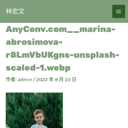
林宏文
AnyConv.com__marina-
abrosimova-
r8LmVbUKgns-unsplash-
scaled-1.webp
作者:
admin
/
2022 年 8 月 23 日