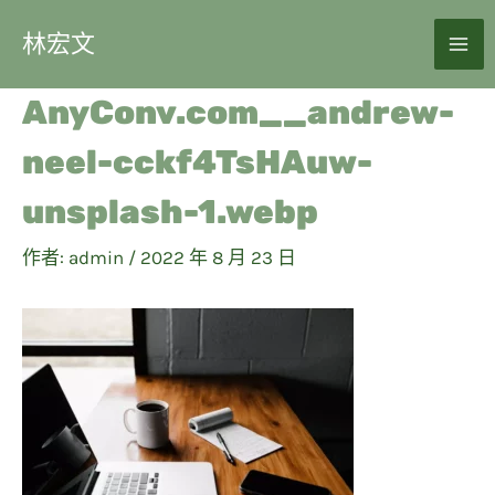
林宏文
AnyConv.com__andrew-
neel-cckf4TsHAuw-
unsplash-1.webp
作者:
admin
/
2022 年 8 月 23 日