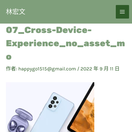
林宏文
07_Cross-Device-
Experience_no_asset_m
o
作者:
happygo1515@gmail.com
/
2022 年 9 月 11 日