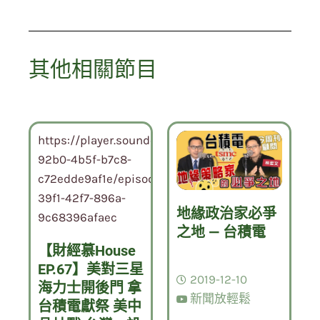
其他相關節目
https://player.soundon.fm/p/9aae7dba-
92b0-4b5f-b7c8-
c72edde9af1e/episodes/a9611872-
39f1-42f7-896a-
地緣政治家必爭
9c68396afaec
之地 — 台積電
【財經慕House
EP.67】美對三星
2019-12-10
海力士開後門 拿
新聞放輕鬆
台積電獻祭 美中