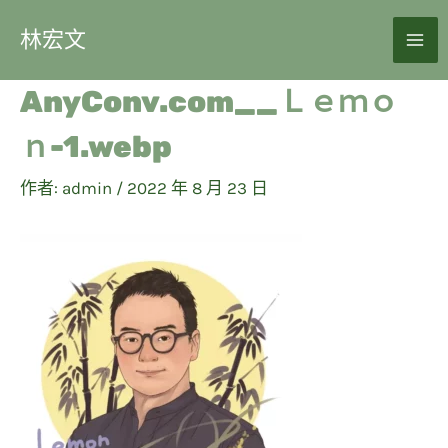
林宏文
AnyConv.com__Ｌｅｍｏ
ｎ-1.webp
作者:
admin
/
2022 年 8 月 23 日