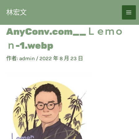
林宏文
AnyConv.com__Ｌｅｍｏ
ｎ-1.webp
作者:
admin
/
2022 年 8 月 23 日