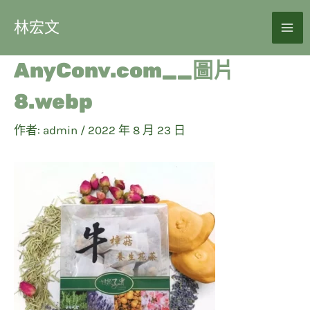
林宏文
AnyConv.com__圖片
8.webp
作者:
admin
/
2022 年 8 月 23 日