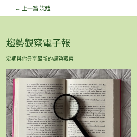
←
上一篇 媒體
趨勢觀察電子報
定期與你分享最新的趨勢觀察