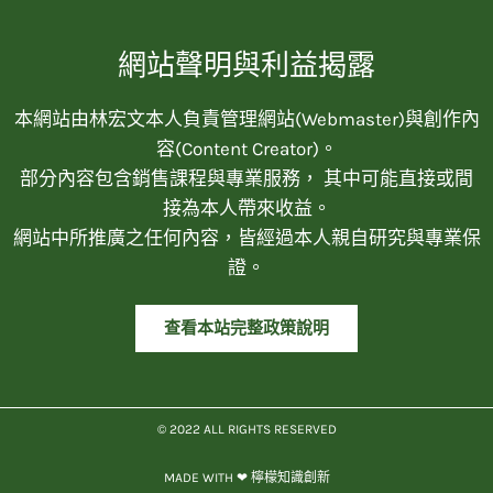
網站聲明與利益揭露
本網站由林宏文本人負責管理網站(Webmaster)與創作內
容(Content Creator)。
部分內容包含銷售課程與專業服務， 其中可能直接或間
接為本人帶來收益。
網站中所推廣之任何內容，皆經過本人親自研究與專業保
證。
查看本站完整政策說明
© 2022 ALL RIGHTS RESERVED​
MADE WITH ❤ 檸檬知識創新